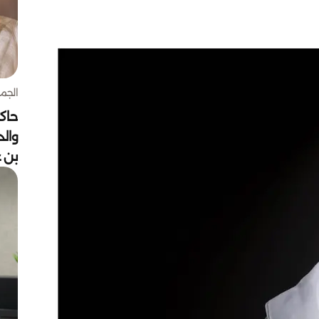
الجمعة 7 أغ
حاكم
وال
بن ع