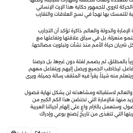
حركة لتروي للجمهور حكاية هذا الإرث الإنساني
ية للتمسك بها نهجاً في نسج العلاقات و
التقارب
لإمارة والدولة والعالم، ذاكرة تؤكد أن التجارب
ن تنمو منعزلة، بل في سياق علاقتها وتفاعلها مع
كل شريان حياة الأمم منذ نشأت وتبلورت مصالحها،
اً بالمطلق، لم يصمم لفئة دون غيرها، بل حرصنا
تفاعل، ليخاطب الجميع ويصل إليهم ويتفاعل معهم،
تعلم منه شيئاً، يقرأ فيه المثقف رسالة جميلة، ويرى
قة والعالم لاستقباله ومشاهدته لن يشكل نهاية فصول
يد منها، فالإمارة التي تحتضن هذا الكم الكبير من
 وستعمل بالتزام واعٍ على إلهام أجيالنا العربية
تها التي تتغذى من تاريخ يُصنع بوعي وإدراك