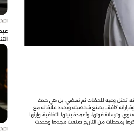
الثلاثاء 4 أغسط
عبد
الت
ياته، تحتل وعيه للحظات ثم تمضي، بل هي حدث
راراته كافة... يصنع شخصيته ويحدد علاقاته مع
وي، وترسانة قوتها، وأعمدة بنيتها الثقافية، وإرثها
 تذكرها بمحطات من التاريخ صنعت مجدها وحددت
الثلاثاء 4 أغسط