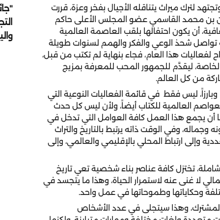
"جائ
جتهد لترك ميراث يتناقله الأجيال بفخر وعزة، قررت
ن بن محمد القاسمي عضو المجلس الأعلى حاكم
التج
افية، أن يكون احتفالها بلقب العاصمة العالمية
وال
 تواصل شحذ الوعي والفكر والهمم لسنوات طويلة
تاح لفعاليات هذا العام، فجاء بنهاية لم تكتب من قبل،
خاصة، ليقدَّم للجمهور المحب للمعرفة بمزيج
كة من كل العالم.
 وبارزاً، ليس فقط
في قائمة الفعاليات النوعية التي
العواصم العالمية للكتاب أيضاً، ولأن ليس كل حدث
نا أن يجمع هذا العمل كافة العوامل التي تدخل في
وجماله، وفي الوقت ذاته يرتبط بالتاريخ والتراث
ددية وإلى ارتباط المحلي بالإقليمي والعالمي، وإلى
شاملة، تختزل كافة عناصر بناء شخصية تعي تاريخ
الي لا غنى عنه لاستمرار الحياة، وهذا ما يتجسد في
تلفة وحكاياتها وطموحاتها في عمل واحد.
ل المشترك، وهذا سيتجلى في عدد الأشخاص
متعددة ولغات مختلفة ومهارات متباينة، ولكنها