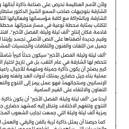
ولأن الأمم العظيمة تحرص على صناعة ذاكرة أبنائها، وت
الشارقة بتوجيهات صاحب السمو الشيخ الدكتور سلطا
الشارقة، وبالشراكة مع كافة مؤسساتها وفعالياتها الثق
للكتاب بمثابة محطة نوعية في مسار منجزاتها، محطة
قادمة، فكان إنتاج
"
ألف ليلة وليلة: الفصل الأخير".. افت
وقيم جديدة أضفناها على النص الأصلي تجسد رؤيتنا ال
جميل من اللغات والفنون والثقافات والجنسيات المشار
"
ألف ليلة وليلة: الفصل الأخير" سيكون حدثاً كبيراً شاملاً
تتحضر لها الشارقة في عام اللقب، بل في تاريخ اختيار 
كبير يصلح أن يكون ذاكرة جميلة وملهمة للآجيال، راعي
عملية بناء جيل حضاري يمتلك أدوات الغد ولغته وفنونه 
الإنسانيين ومنتجاتهما، فهو عمل يرمز إلى التنوع والتع
التعاون والالتقاء على القيم السامية.
أردنا من
"
ألف ليلة وليلة: الفصل الأخير"
أن يكون ذاكرة 
التنوع، وتتفهم الاختلاف، وتنظر إليه كمشهد حضاري جم
رمزية ألف ليلة وليلة التي جمعت تجارب الشعوب المخ
كما حرصنا أن يمثل ذاكرة ثرية بالفن والرقي، والعم
والجنسيات التي ساهمت في إخراجه للجمهور، تخصصات 