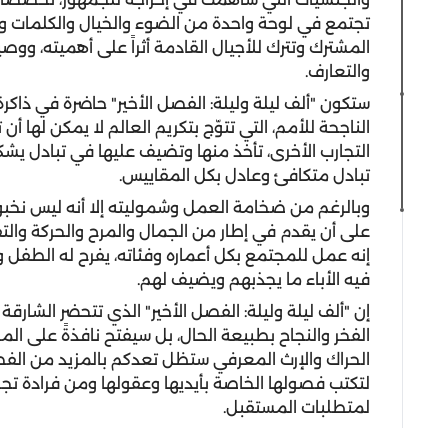
تجتمع في لوحة واحدة من الضوء والخيال والكلمات وال
المشترك وتترك للأجيال القادمة أثراً على أهميته، ووص
والتعارف.
ستكون
"
ألف ليلة وليلة: الفصل الأخير"
حاضرة في ذاكرة ا
الناجحة للأمم، التي تتوّج بتكريم العالم لا يمكن لها أ
التجارب الأخرى، تأخذ منها وتضيف عليها في تبادل يش
تبادل متكافئ وعادل بكل المقاييس.
وبالرغم من ضخامة العمل وشموليته إلا أنه ليس نخبوي
على أن يقدم في إطار من الجمال والمرح والحركة وال
إنه عمل للمجتمع بكل أعماره وفئاته، يفرح له الطفل وي
فيه الأباء ما يجذبهم ويضيف لهم.
إن
"
ألف ليلة وليلة: الفصل الأخير" الذي تتحضر الشار
الفخر والنجاح بطبيعة الحال، بل سيفتح نافذةً على المز
الحراك والإرث المعرفي ستظل تعدكم بالمزيد من الفصول،
لتكتب فصولها الخاصة بأيديها وعقولها ومن فرادة تجرب
لمتطلبات المستقبل.