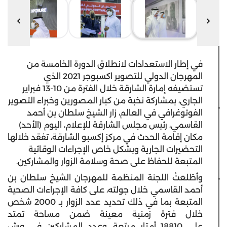
في إطار الاستعدادات لانطلاق الدورة الخامسة من
المهرجان الدولي للتصوير اكسبوجر 2021 الذي
تستضيفه إمارة الشارقة خلال الفترة من 10-13 فبراير
الجاري، بمشاركة نخبة من كبار المصورين وخبراء التصوير
الفوتوغرافي في العالم، زار الشيخ سلطان بن أحمد
القاسمي، رئيس مجلس الشارقة للإعلام، اليوم (الأحد)
مكان إقامة الحدث في مركز إكسبو الشارقة، تفقد خلالها
التحضيرات الجارية وبشكل خاص الإجراءات الوقائية
المتبعة للحفاظ على صحة وسلامة الزوار والمشاركين.
وأطَلعَتْ اللجنة المنظمة للمهرجان الشيخ سلطان بن
أحمد القاسمي خلال جولته، على كافة الإجراءات الصحية
المتبعة بما في ذلك تحديد عدد الزوار بـ 2000 شخص
خلال فترة زمنية معينة ضمن مساحة تمتد
على 18810 أمتار مربّعة، وعدد المشاركين في ورش