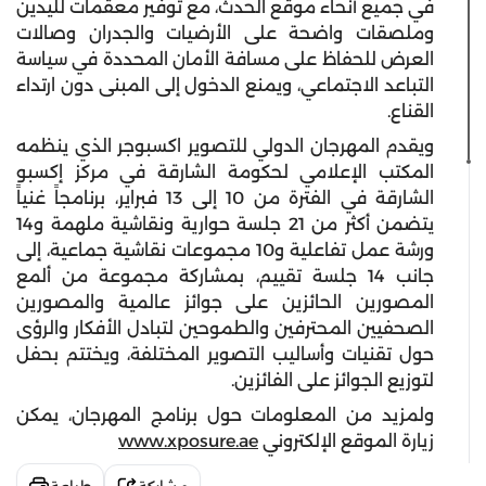
في جميع أنحاء موقع الحدث، مع توفير معقمات لليدين
وملصقات واضحة على الأرضيات والجدران وصالات
العرض للحفاظ على مسافة الأمان المحددة في سياسة
التباعد الاجتماعي، ويمنع الدخول إلى المبنى دون ارتداء
القناع.
ويقدم المهرجان الدولي للتصوير اكسبوجر الذي ينظمه
المكتب الإعلامي لحكومة الشارقة في مركز إكسبو
الشارقة في الفترة من 10 إلى 13 فبراير، برنامجاً غنياً
يتضمن أكثر من 21 جلسة حوارية ونقاشية ملهمة و14
ورشة عمل تفاعلية و10 مجموعات نقاشية جماعية، إلى
جانب 14 جلسة تقييم، بمشاركة مجموعة من ألمع
المصورين الحائزين على جوائز عالمية والمصورين
الصحفيين المحترفين والطموحين لتبادل الأفكار والرؤى
حول تقنيات وأساليب التصوير المختلفة، ويختتم بحفل
لتوزيع الجوائز على الفائزين.
ولمزيد من المعلومات حول برنامج المهرجان، يمكن
زيارة الموقع الإلكتروني
www.xposure.ae