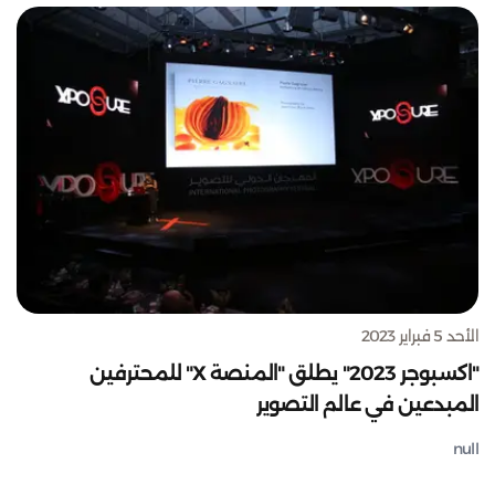
الأحد 5 فبراير 2023
"اكسبوجر 2023" يطلق "المنصة X" للمحترفين
المبدعين في عالم التصوير
null