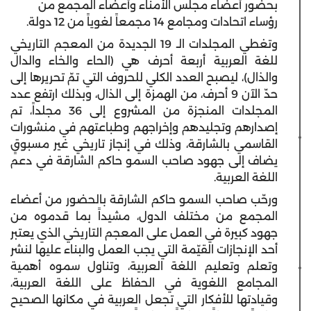
بحضور أعضاء مجلس الأمناء وأعضاء المجمع من
رؤساء اتحادات ومجامع 14 مجمعاً لغوياً من 12 دولة.
وتغطي المجلدات الـ 19 الجديدة من المعجم التاريخي
للغة العربية أربعة أحرف هي (الحاء والخاء والدال
والذال)، ليصبح العدد الكلي للحروف التي تمّ تحريرها إلى
حدّ الآن 9 أحرف، من الهمزة إلى الذال، وبذلك ارتفع عدد
المجلدات المنجزة من المشروع إلى 36 مجلداً، تم
إصدارهم وتجليدهم وإخراجهم وطباعتهم في منشورات
القاسمي بالشارقة، وذلك في إنجاز تاريخي غير مسبوقٍ
يضاف إلى جهود صاحب السمو حاكم الشارقة في دعم
اللغة العربية.
ورحّب صاحب السمو حاكم الشارقة بالحضور من أعضاء
المجمع من مختلف الدول، مشيداً بما قدموه من
جهود كبيرة في العمل على المعجم التاريخي الذي يعتبر
أحد الإنجازات القيّمة التي يجب العمل والبناء عليها لنشر
وتعلم وتعليم اللغة العربية، وتناول سموه أهمية
المجامع اللغوية في الحفاظ على اللغة العربية،
وقيادتها للأفكار التي تجعل العربية في مكانها الصحيح