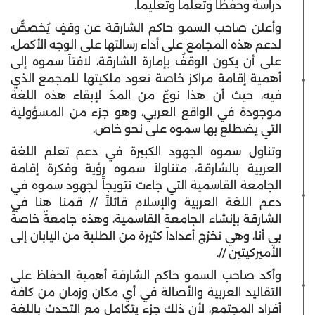
دراسةً وحفظاً وتعلماً وتعليماً.
وأعلن صاحب السمو حاكم الشارقة عن وقفٍ يُخصصُّ
لدعم هذه المجامع على أداء رسالتها على الوجه الأكمل،
على أن يكون الوقفُ بإمارة الشارقة، لافتاً سموه إلى
أهمية إقامة مراكز خاصة تعود ملكيتها للمجمع الذي
فيه، حيث أن هذا نوعٌ من المدّ لإبقاء هذه اللغة
موجودة في الواقع العربي، وهو جزء من المسؤولية
التي يضطلع بها سموه على نحو خاص.
وتناول سموه الجهود الكبيرة في دعم تعلم اللغة
العربية بالشارقة، متناولاً سموه رؤية وفكرة إقامة
الجامعة القاسمية التي جاءت تتويجاً لجهود سموه في
دعم اللغة العربية والإسلام قائلاً // قمنا هنا في
الشارقة بإنشاء الجامعة القاسمية، وهذه جامعةٌ خاصةٌ
بي أنا، وهي تخرّج أعداداً كثيرة من الطلبة من اليابان إلى
الأميركيتين //.
وأكد صاحب السمو حاكم الشارقة أهمية الحفاظ على
التقاليد العربية والأصالة في أي مكان وزمان من كافة
أفراد المجتمع، لأن ذلك جزء يتكامل مع التحدث باللغة