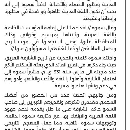
العربية ويظهر الانتماء والأصالة، لافتاً سموه إلى أنه
يجب أن تكون اللغة العربية ظاهرةً وواضحةً في مظهرنا
وإيماننا وعقيدتنا.
وقال سموه // لقد عملنا على إقامة المؤسسات الخاصة
باللغة العربية، وثبتناها بمراسيم وقوانين وذلك
للمحافظة عليها، وحتى لا نجعلها في مهب الريح،
ونجعل العاشقين لهذه اللغة هم المسؤولون عنها //.
واختتم سموه كلمته بالحديث عن تاريخ الشارقة العريق،
حيث جاء ذكرها في تقرير القائد الذي بعثه الأسكندر الأكبر
عند مجيئه الى فارس سنة 331 ق. م، مشيراً سموه إلى
اهتمام الشارقة وأهلها باللغة والأدب والشعر، وأدوارهم
في دعم ونشر العلم والمعرفة.
ومن جانبهم، تحدث عدد من الحضور من أعضاء
المجمع، مقدمين شكرهم وتقديرهم الكبيرين إلى صاحب
السمو حاكم الشارقة على ما ظل يقدمه لدعم جهود
اللغة العربية والارتقاء بها، عبر متابعة سموه الدائمة،
وتوجيهات سموه الثاقبة، مما جعل المعجم التاريخي
للغة العربية يرى النور بعد أن كان حلماً، وجعل الشارقة