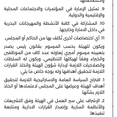
واختصاصاتها.
9. تمثيل الإمارة في المؤتمرات والاجتماعات المحلية
والإقليمية والدولية.
10. المشاركة في كافة الأنشطة والمهرجانات البحرية
في داخل الامارة وخارجها.
11. أي اختصاصات أخرى تُكلف بها من الحاكم أو المجلس.
ويكون للهيئة بحسب المرسوم بقانون رئيس يصدر
بتعيينه مرسوم أميري يُعاونه عدد كاف من الموظفين
والخبراء وفقاً لهيكلها التنظيمي، ويكون له السلطات
والصلاحيات اللازمة لإدارة شؤون الهيئة واتخاذ القرارات
اللازمة لتحقيق أهدافها وله بوجه خاص ما يلي:
1. اقتراح السياسة العامة والاستراتيجية اللازمة لتحقيق
أهداف الهيئة وعرضها على المجلس لاعتمادها أو اتخاذ
اللازم بشأنها.
2. الإشراف على سير العمل في الهيئة وفق التشريعات
والأنظمة السارية وإصدار القرارات الادارية ومتابعة
تنفيذها.