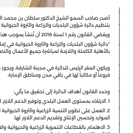
أصدر صاحب السمو الشيخ الدكتور سلطان بن محمد ال
بتنظيم دائرة شؤون البلديات والزراعة والثروة الحيوانية 
ويقضي القانون رقم 1 لسنة 2018 أن تُنشأ بموجب هذا القانون دائرة تسمى:
"دائرة شؤون البلديات والزراعة والثروة الحيوانية في إم
بالأهلية الكاملة واللازمة لمباشرة جميع الأعمال والت
ويكون المقر الرئيس للدائرة في مدينة الشارقة، ويجوز ب
فروعاً أو مكاتباً لها في باقي مدن ومناطق الإمارة.
وحدد القانون أهداف الدائرة إلى تحقيق ما يأتي:
1. الارتقاء بمستوى العمل البلدي وتوفير الدعم اللازم لتطويره من خلال تفعيل وتحسين الأداء.
2. العمل على تطوير التنمية الزراعية والثروة الحيواني
الموارد وتحسين الإنتاج وتقديم الدعم اللازم لها.
3. الاهتمام بالقطاعات التنموية الزراعية والحيوانية و