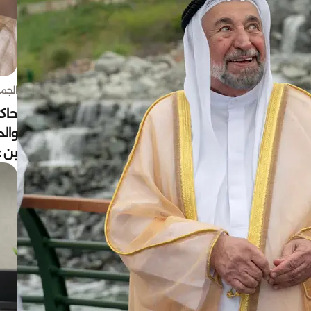
الجمعة 7 أغ
حاكم
وال
بن ع