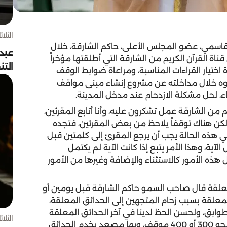
الثلاثاء 4 أغسط
اسمي، عضو المجلس الأعلى، حاكم الشارقة، خلال
عبد
قناة القرآن الكريم من الشارقة التي أطلقتها مؤخراً
الت
 اختيار القراءات المناسبة، ومراعاة ضوابط الوقف
موه خلال مداخلته عن مشروع إنشاء مبنى مواقف
اء، لحل مشكلة الازدحام عند مدخل المدينة.
من الشارقة عمل تشكرون عليه، وأنا أتابع المقرئين،
لكن هناك توقفاً يلاحظ من بعض المقرئين، فتجده
ي هذه الحالة يجب أن يرجع المقرئ إلى كلمتين قبل
آية، وهذا الأمر يتبع إذا كانت الآية لم يكتمل
ل هذه الأمور كالاستثناء والإضافة وغيرها من الأمور
معلقة قال صاحب السمو حاكم الشارقة قبل يومين أو
لمعلقة بسبب زحام المتجهين إلى الحدائق المعلقة،
وابق، ولحسن الحظ لدينا في آخر الحدائق المعلقة
الثلاثاء 4 أغسط
بقعة كبيرة منخفضة لننشئ فيها 3 أو 4 طوابق تضم نحو 300 أو 400 موقف، وبها مصعد يخدم الحدائق