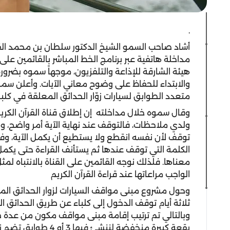
.
أشاد صاحب السمو الشيخ الدكتور سلطان بن محمد الق
مداخلة هاتفية عبر برنامج الخط المباشر بالقائمين على 
هيئة الشارقة للإذاعة والتلفزيون، موجهاً سموه بضرورة
والابتداء للحفاظ على وضوح معاني الآيات. وأعلن س
متعدد الطوابق لسيارات زوّار الحدائق المعلقة في كلب
وقال سموه خلال مداخلته إن إطلاق قناة القرآن الكريم 
ولدي ملاحظات، فالتوقف عند نهاية الآية أمر واضح، و
توقف لأن نفسه انقطع ولا يستطيع أن يكمل الآية، وف
الكلمة التي توقف عندها ثم يستأنف القراءة حتى يكمل ال
معناها. فلذلك نوجه القائمين على القناة بالانتباه لمث
الواجب مراعاتها عند قراءة القرآن الكريم
وحول مشروع مبنى مواقف السيارات لزوار الحدائق ال
ثلاثة أيام توقف الدخول إلى كلباء عن طريق الحدائق ا
وبالتالي تم ترتيب إقامة مبنى مواقف مكون من عدة ط