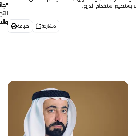
"جائ
ا يستطيع استخدام الدرج .
التج
وال
مشاركة
طباعة