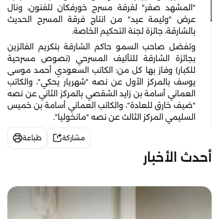
"المشهد صفر" لفرقة مسرح خورفكان للفنون، ونال
عرض "وليمة عيد" من انتاج فرقة المسرح الحديث
بالشارقة، جائزة لجنة التحكيم الخاصة.
وتفضل صاحب السمو حاكم الشارقة بتكريم الفائزين
بجائزة الشارقة للتأليف المسرحي (نصوص مسرحية
للكبار) وفاز بها كل من: الكاتب السعودي أحمد موسى
يوسف بالمركز الأول عن نصه "شهريار يحكي"، والكاتب
العماني أسامة بن زايد الشقصي بالمركز الثاني عن نصه
"ضيف خارق للعادة"، والكاتب العماني أسامة بن خميس
السليمي المركز الثالث عن نصه "مانخوليا".
مشاركة
طباعة
أحدث الأخبار