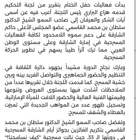
بدأت فعاليات حفل الختام بتقرير من لجنة التحكيم
قدمه هزاع البراري رئيس اللجنة، أعرب فيه عن أسمى
آيات الشكر والعرفان إلى صاحب السمو الشيخ الدكتور
سلطان بن محمد القاسمي عضو المجلس الأعلى حاكم
الشارقة على دعم سموه اللامحدود لكافة الفعاليات
المسرحية في إمارة الشارقة وعلى مستوى الوطن
العربي مما ترك أثراً طيباً يسهم في تطوير الحركة
المسرحية.
وبارك نجاح الدورة مشيداً بجهود دائرة الثقافة في
التنظيم والحضور الجماهيري والتواصل الفريد بينه وبين
خشبة المسرح، كما قدمت اللجنة خلال تقريرها عدداً من
الملاحظات أشادت فيها بمستوى العروض وتنوعها
وقيمتها الفنية العالية والحضور اللافت للمرأة الإماراتية،
وتسجيل ظهور عدد من المواهب الجديدة التي تميزت
بالعطاء والشغف للمسرح.
وتفضل صاحب السمو الشيخ الدكتور سلطان بن محمد
القاسمي بتكريم الفائزين بجوائز أيام الشارقة المسرحية
في دورتها الـ 33، حيث نالت مسرحية "كيف نسامحنا؟"