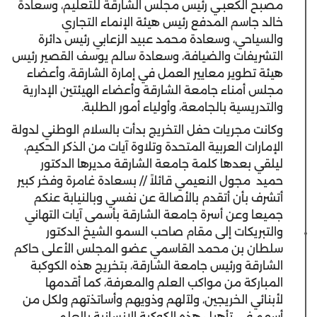
مصبح الكعبـي رئيس مجلس الشارقة للتعليم، وسعادة
خالد جاسم المدفع رئيس هيئة الإنماء التجاري
والسياحي، وسعادة محمد عبيد الزعابي رئيس دائرة
التشريفات والضيافة، وسعادة سالم يوسف القصير رئيس
هيئة تطوير معايير العمل في إمارة الشارقة، وأعضاء
مجلس أمناء جامعة الشارقة وأعضاء الهيئتين الإدارية
والتدريسية بالجامعة،
وأولياء أمور الطلبة.
وكانت مجريات حفل التخريج بدأت بالسلام الوطني لدولة
الإمارات العربية المتحدة وتلاوة آيات من الذكر الحكيم،
ليلقي بعدها كلمة جامعة الشارقة مديرها الدكتور
حميد مجول النعيمي قائلاً // بسعادة غامرة وفخر كبير
أتشرف بأن أتقدم بالأصالة عن نفسي وبالنيابة عنكم
جميعا وعن أسرة جامعة الشارقة بأسمى آيات التهاني
والتبريكات إلى مقام صاحب السمو الشيخ الدكتور
سلطان بن محمد القاسمي عضو المجلس الأعلى حاكم
الشارقة ورئيس جامعة الشارقة، بتخريج هذه الكوكبة
المباركة من مواكب العلم والمعرفة، كما أقدمها
لأبنائي الخريجين، ولآلهم وذويهم وأساتذتهم ولكل من
أسهم في تأهيل هذه الكوكبة الإنسانية بالعلم