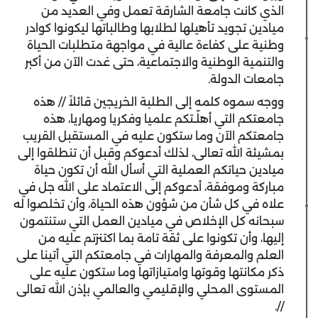
الذي كانت جامعة الشارقة تعمل وفي العديد من
ميادين تجويد تأهيلها لطلابها وطالباتها ليكونوا كوادر
وطنية على كفاءة عالية في مواجهة متطلبات الحياة
والتنمية الوطنية والاجتماعية، حتى غدت الآن من أكبر
جامعات الدولة.
ووجه سموه كلمه إلى الطلبة الخريجين قائلاً // هذه
جامعتكم التي أهلّـتكم علميا وفكريا ومهاريا، هذه
جامعتكم الآن وما ستكون عليه في المستقبل القريب
بمشيئة الله تعالى، لذلك أدعوكم وقبل أن تنطلقوا إلى
ميادين حياتكم العملية التي أسأل الله أن تكون حياة
مباركة وموفقة، أدعوكم إلى الاعتماد على الله جل في
علاه في كل شأن من شؤون هذه الحياة، وأن تخلصوا له
سبحانه كل الإخلاص في ميادين العمل التي ستنتمون
إليها، وأن تكونوا على ثقة تامة بما اكتنزتم عليه من
العلم والمعرفة والمهارات في جامعتكم التي أتينا على
ذكر مكانتها وقوتها وامتيازاتها وما ستكون عليه على
المستوى المحلي والإقليمي والعالمي بإذن الله تعالى
//.