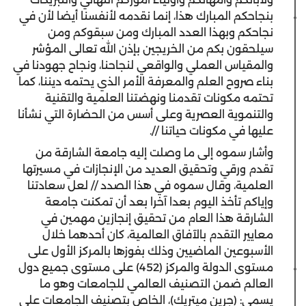
بنجاحكم المبارك هذا، إنما نقدمه لأنفسنا أيضا لأن في
نجاحكم وبهذا العدد المبارك ومن سبقوكم ومن
سيلحقون بكم من الخريجين بإذن الله تعالى المؤشر
والمقياس العملي والواقعي لنجاحنا، ونجاح جهودنا في
بناء صروح العلم والمعرفة الأمر الذي يحتمه ديننا، كما
تحتمه مكونات تقدمنا ونهضتنا العلمية والتقنية
والتنموية العصرية وعلى أسس من الحضارة التي نشأنا
عليها في مكونات حياتنا //.
وأشار سموه إلى ما وصلت إليه جامعة الشارقة من
تقدم ورقي وتحقيق العديد من الإنجازات في مسيرتها
العلمية، وقال سموه في هذا الصدد // لعل سعادتنا
وإياكم تأخذ اليوم بعدا آخرا بعد أن تمكنت جامعة
الشارقة هذا العام من تحقيق إنجازين مهمين في
معايير التقدم بالآفاق العالمية، كان أحدهما خلال
الأسبوعين الماضيين وذلك بفوزها بالمركز الأول على
مستوى الدولة والمركز (452) على مستوى جميع دول
العالم ضمن التصنيف العالمي للجامعات وهو ما
يسمى: (جرين ميتريك)، الخاص بتصنيف الجامعات على