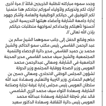
وجدد سموه مباركته للطلبة الخريجين قائلاً // مرة أخرى
أبارك لكم ولذويكم ولأولياء أموركم نجاحكم هذا متمنيا
لكم التوفيق في حياتكم الوظيفية والعامة، وأشكر جهود
إدارة جامعة الشارقة وأعضاء هيئتها التدريسية الذين
أحسنوا تأهيلكم وإعدادكم لمواجهة متطلبات حياتكم
بإذن الله تعالى //.
حضر وقائع الحفل إلى جانب سموهما الشيخ سالم بن
عبد الرحمن القاسمي رئيس مكتب سمو الحاكم، والشيخ
محمد بن حميد القاسمي مدير دائرة الإحصاء والتنمية
المجتمعية، والشيخ سيف محمد القاسمي مدير المدينة
الجامعية في الشارقة، ومعالي عبدالرحمن محمد
العويس وزير الصحة ووقاية المجتمع وزير الدولة
لشؤون المجلس الوطني الاتحادي، ومعالي حسين بن
إبراهيم الحمادي وزير التربية والتعليم، وسعـادة عبد الله
سلطان العويس رئيس مجلس إدارة غرفة تجارة وصناعة
الشارقة، وسعادة اللواء سيف محمد الزري الشامسي
قائد عام شرطة الشارقة، وسعادة عبدالله محمد
العويس رئيس دائرة الثقافة، وسعادة الدكتور سعيد