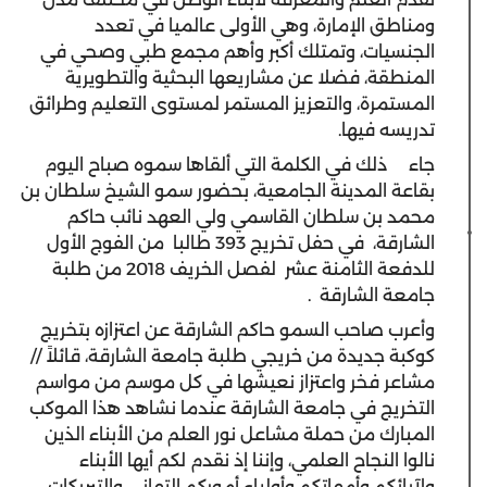
ومناطق الإمارة، وهي الأولى عالميا في تعدد
الجنسيات، وتمتلك أكبر وأهم مجمع طبي وصحي في
المنطقة، فضلا عن مشاريعها البحثية والتطويرية
المستمرة، والتعزيز المستمر لمستوى التعليم وطرائق
تدريسه فيها.
جاء
ذلك في الكلمة التي ألقاها سموه صباح اليوم
بقاعة المدينة الجامعية، بحضور سمو الشيخ سلطان بن
محمد بن سلطان القاسمي ولي العهد نائب حاكم
الشارقة، في حفل تخريج 393 طالبا من الفوج الأول
للدفعة الثامنة عشر لفصل الخريف 2018 من طلبة
جامعة الشارقة
.
وأعرب صاحب السمو حاكم الشارقة عن اعتزازه بتخريج
كوكبة جديدة من خريجي طلبة جامعة الشارقة، قائلاً
//
مشاعر فخر واعتزاز نعيشها في كل موسم من مواسم
التخريج في جامعة الشارقة عندما نشاهد هذا الموكب
المبارك من حملة مشاعل نور العلم من الأبناء الذين
نالوا النجاح العلمي، وإننا إذ نقدم لكم أيها الأبناء
ولآبائكم وأمهاتكم وأولياء أموركم التهاني والتبريكات