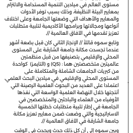
مستوى العالم في ميادين التنمية المستدامة والالتزام
بمعايير البيئة النظيفة، وذلك بسبب توفر الأدوات
والمعايير والأهداف التي وضعتها الجامعة وعلى اختلاف
أنواعها ومجالاتها وبرامجها الأكاديمية لتلبية متطلبات
تعزيز تقدمها في الآفاق العالمية //.
وتابع سموه قائلاً // الإنجاز الثاني كان قبل بضعة أشهر
عندما تجسدت مكانة جامعة الشارقة على المستوى
المحلي والإقليمي بتصنيفها من قبل منظمتين
عالميتين متخصصتين هما
:
(QS)
و
(التايمز) كواحدة
من كبريات الجامعات الشاملة والمتكاملة على
المستوى المحلي والإقليمي في ميادين البحث العلمي،
اعتمادا على العديد من البحوث العلمية الرصينة التي
أنتجتها خلال النهضة العلمية الواسعة التي نفذها
الأوفياء من العلماء والباحثين والمتخصصين في
الجامعة في إطار تلبية متطلبات خطتها الخمسية
الاستراتيجية والتي وضعت ضمن معايير تعزيز مكانة
جامعة الشارقة في الآفاق العالمية //.
وبين سموه إلى أن كل ذلك حدث ويحدث في الوقت