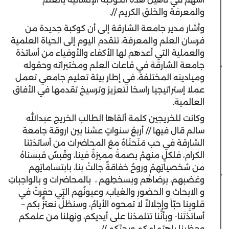
والمعرفة والخلق الكريم //.
وأشار مدير جامعة الشارقة إلى أن كوكبة جديدة من
فرسان العلم والمعرفة، تتقدم اليوم إلى الحياة العلمية
والعملية التي أعدهم لها الأكفاء والأوفياء من أساتذة
جامعة الشارقة في قاعات العلم ومختبراته وحقوله
وميادينه المختلفة، في إطار بيئة تعليم جامعي تعمل
عملا إستراتيجيا راسخا لتعزيز وترسيخ تقدمها في الأفاق
العالمية.
وكانت للخريجين كلمة ألقاها الطالب­ الخريج عبدالله
سالم قال فيها // أربعُ سنواتٍ عشنا بين اروقة جامعة
الشارقة في حبٍ مَنَحنَاهُ معَ المحاضراتِ من أساتذتِنا
الكرام، فلكلٍ منهمْ بصمةُ مميزةٌ فينا، وقَبسٌ قبسناهُ
من شخصياتِهمْ وروحٌ خفاقةٌ جالتْ بنا، بابتساماتِهم
وغضبهم، برضاهُم وبسخطِهم ، بالمحاضرات و بالواجباتِ
و الابحاث و الحضورِ والغيابِ، وعيونُهم التي حفرتْ في
قلوبِنا حبَّاً وإجلالاً لا تمحوه الأيامُ، وسنظلُّ نعتزُّ بكم –
أساتذتَنا- وبأنَّنا تتلمذنا على أيديكم، ونهلنا من علمكم
وحظينا باهتمامِكم وبحبِّكم //.