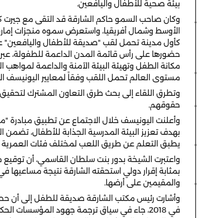
بيئة صحية للأطفال واليافعين.
وكان صاحب السمو حاكم الشارقة قد التقى مع جيرت كا
الأوسط وشمال أفريقيا، واستعرض سموه منجزات إمارة ال
كأول مدينة تحمل لقب "صديقة للأطفال واليافعين" ع
حضورها على رأس قائمة المدن الداعمة للطفولة، عبر تب
مكانة الطفل وتهيئة البيئة الآمنة والداعمة لمواهب ا
مستوى العالم تحمل اللقب وفقاً لمعايير اليونيسف ال
وتطرق اللقاء إلى بحث طرق التعاون المشترك لتحقيق
حقوقهم.
بهدف تعزيز البيئة المدرسية الجذابة للأطفال، تضمن ا
يطبق التعلم عن طريق اللعب لمختلف فئات العمرية ل
واعتبرت الشيخة بدور بنت سلطان القاسمي، أن توقيع 
بمثابة إقرار دولي استحقته الشارقة نتيجة مساعيها ف
والمقيمين على أرضها.
وأشارت رئيس مكتب الشارقة صديقة للطفل إلى أن حص
في 2018، جاء في سياق ترجمة جهود المؤسسات ال