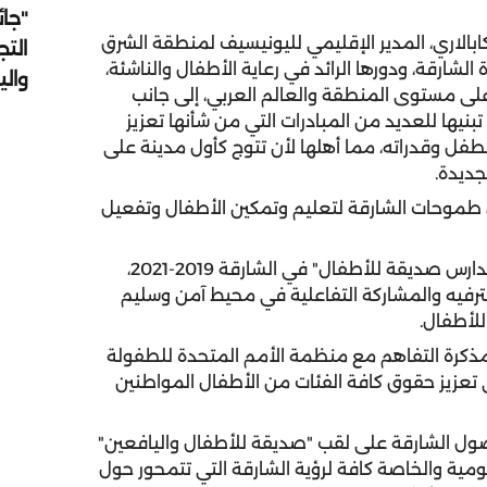
"جائ
بالاري، المدير الإقليمي لليونيسيف لمنطقة الشرق
التج
شارقة، ودورها الرائد في رعاية الأطفال والناشئة،
وال
لى مستوى المنطقة والعالم العربي، إلى جانب
نيها للعديد من المبادرات التي من شأنها تعزيز
لطفل وقدراته، مما أهلها لأن تتوج كأول مدينة على
جديدة.
 طموحات الشارقة لتعليم وتمكين الأطفال وتفعيل
وأعلنت اليونيسف خلال الاجتماع عن تطبيق مبادرة "مدارس صديقة للأطفال" في الشارقة 2019-2021،
لترفيه والمشاركة التفاعلية في محيط آمن وسليم
لأطفال.
مذكرة التفاهم مع منظمة الأمم المتحدة للطفولة
ي تعزيز حقوق كافة الفئات من الأطفال المواطنين
ول الشارقة على لقب "صديقة للأطفال واليافعين"
حكومية والخاصة كافة لرؤية الشارقة التي تتمحور حول