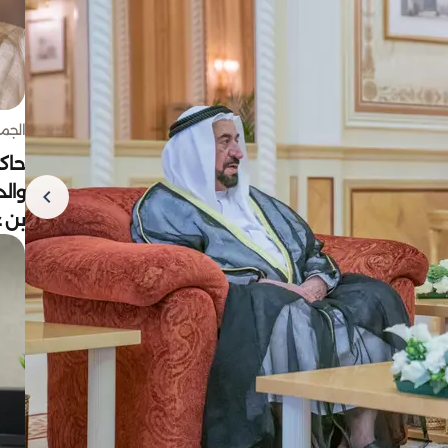
الجمعة 7 أغ
حاكم
وال
بن ع