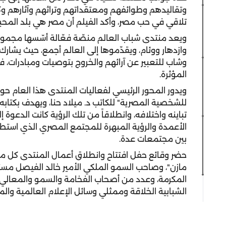
وتقاليدهم وطوائفهم ومعتقداتهم وتراثهم وآثارهم وكي
تلاقي في حب مصر، وأكد الفيلم أن مصر هي بلد المحبة و
ويعد منتدى شباب العالم منصّة فعّالة أسّسها مجموعة
وازدهار ووئام، ويقدّموها إلى العالم أجمع، حيث يشا
وشاب للتعبير عن آرائهم والخروج بتوصيات ومبادرات، 
المؤثرة.
ويدور المحور الرئيسي لفعاليات المنتدى هذا العام ح
للشخصية المصرية" للكاتب د. ميلاد حنا، ويهدف بكتاب
تباينه واختلافه، وانطلاقاً من تلك الرؤية كانت الدعو
الأعمدة والرؤية المبهرة للمجتمع المصري الذي استطا
بين مجتمعات عدة.
حضر وقائع حفل افتتاح وانطلاق أعمال المنتدى كل م
مازن"، وصاحب السمو الملكي الأمير خالد الفيصل مست
المكرمة، وعدد من أصحاب الفخامة والسمو والمعالي و
الشبابية الخلاقة وممثلي وسائل الإعلام العالمية وا