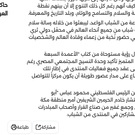
حاك
ف أنهم رغم كل ذلك التنوع إلا أن بينهم نقطة
الع
السلام والتسامح والوئام، وبلد التاريخ والمعرفة.
 من الشباب الواعد، ليبعثوا من خلاله رسالة سلام
رك شباب من جميع أنحاء العالم في محفَل دولي ثري
في حضور نُخبة من زعماء وقادة العالم والشخصيات
ول رؤية مستوحاة من كتاب "الأعمدة السبعة
ه المتميز تأكيد وحدة النسيج المجتمعي المصري رغم
ة إلى عقد جميع فعاليات المنتدى في إطار تلك
ع على مدار عصور طويلة أن يكون مركزاً للتواصل
ن الرئيس الفلسطيني محمود عباس "أبو
شار خادم الحرمين الشريفين أمير منطقة مكة
جمع غفير من صناع القرار وأصحاب المبادرات
لمشاركين في المنتدى من الشباب.
مشاركة
طباعة