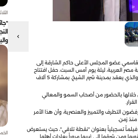
الثلاثاء 4 أغسط
"جائ
التج
وال
قاسمي عضو المجلس الأعلى حاكم الشارقة إلى
مصر العربية، ليلة يوم أمس السبت، حفل افتتاح
وانطلاق أعمال الدورة الثانية من منتدى شباب العالم والذي يعقد بمدينة شرم الشيخ، بمشاركة 5 آلاف
خلالها بالحضور من أصحاب السمو والمعالي
قرار.
ضون التطرف والتمييز والعنصرية، وأن هذا الأمر
منذ زمن.
 فيلماً تسجيلياً بعنوان "نقطة تلاقي"، حيث يستعرض
الخميس 30 
ها ومن شرقها إلى غربها مروراً بعادات أهلها