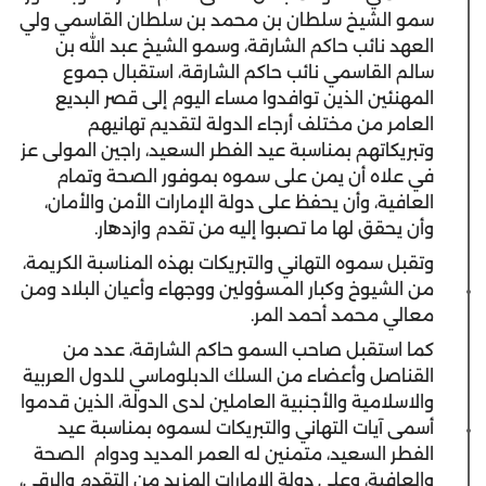
سمو الشيخ سلطان بن محمد بن سلطان القاسمي ولي
العهد نائب حاكم الشارقة، وسمو الشيخ عبد الله بن
سالم القاسمي نائب حاكم الشارقة، استقبال جموع
المهنئين الذين توافدوا مساء اليوم إلى قصر البديع
العامر من مختلف أرجاء الدولة لتقديم تهانيهم
وتبريكاتهم بمناسبة عيد الفطر السعيد، راجين المولى عز
في علاه أن يمن على سموه بموفور الصحة وتمام
العافية، وأن يحفظ على دولة الإمارات الأمن والأمان،
وأن يحقق لها ما تصبوا إليه من تقدم وازدهار.
وتقبل سموه التهاني والتبريكات بهذه المناسبة الكريمة،
من الشيوخ وكبار المسؤولين ووجهاء وأعيان البلاد ومن
معالي محمد أحمد المر.
كما استقبل صاحب السمو حاكم الشارقة، عدد من
القناصل وأعضاء من السلك الدبلوماسي للدول العربية
والاسلامية والأجنبية العاملين لدى الدولة، الذين قدموا
أسمى آيات التهاني والتبريكات لسموه بمناسبة عيد
الفطر السعيد، متمنين له العمر المديد ودوام الصحة
والعافية، وعلى دولة الإمارات المزيد من التقدم والرقي،