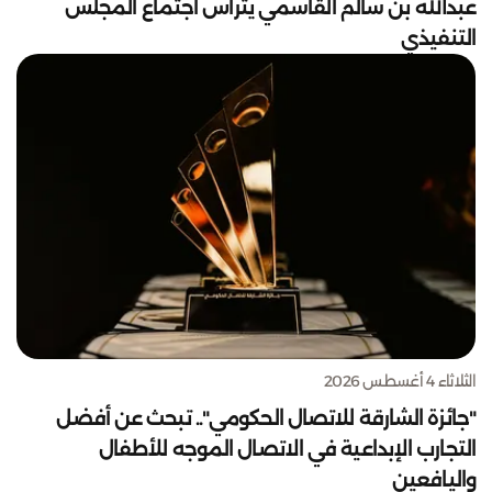
عبدالله بن سالم القاسمي يترأس اجتماع المجلس
التنفيذي
الثلاثاء 4 أغسطس 2026
"جائزة الشارقة للاتصال الحكومي".. تبحث عن أفضل
التجارب الإبداعية في الاتصال الموجه للأطفال
واليافعين