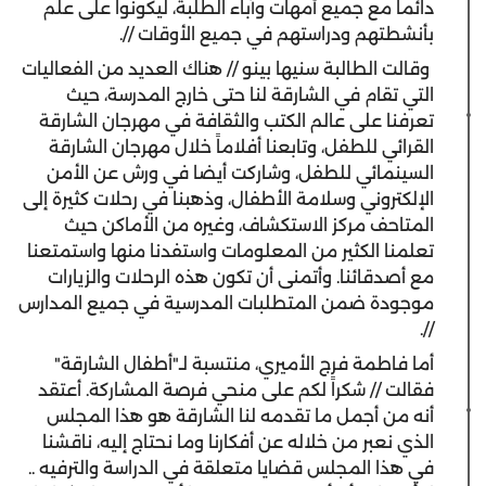
دائماً مع جميع أمهات وآباء الطلبة، ليكونوا على علم
بأنشطتهم ودراستهم في جميع الأوقات //.
وقالت الطالبة سنيها بينو // هناك العديد من الفعاليات
التي تقام في الشارقة لنا حتى خارج المدرسة، حيث
تعرفنا على عالم الكتب والثقافة في مهرجان الشارقة
القرائي للطفل، وتابعنا أفلاماً خلال مهرجان الشارقة
السينمائي للطفل، وشاركت أيضا في ورش عن الأمن
الإلكتروني وسلامة الأطفال، وذهبنا في رحلات كثيرة إلى
المتاحف مركز الاستكشاف، وغيره من الأماكن حيث
تعلمنا الكثير من المعلومات واستفدنا منها واستمتعنا
مع أصدقائنا. وأتمنى أن تكون هذه الرحلات والزيارات
موجودة ضمن المتطلبات المدرسية في جميع المدارس
//.
أما فاطمة فرج الأميري، منتسبة لـ"أطفال الشارقة"
فقالت // شكراً لكم على منحي فرصة المشاركة. أعتقد
أنه من أجمل ما تقدمه لنا الشارقة هو هذا المجلس
الذي نعبر من خلاله عن أفكارنا وما نحتاج إليه، ناقشنا
في هذا المجلس قضايا متعلقة في الدراسة والترفيه ..