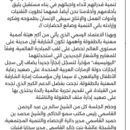
تنمية قدراتهم لأداء واجباتهم في بناء مستقبلٍ يليق
بأحلامهم وأحلامنا نحن أيضاً، فمهما تطورت التقنيات
وأدوات العمل والإنتاج سيبقى الإنسانُ بطموحه وفكره
وإرادته باني التنمية وصانع الحضارات //.
وبهذا الاعتماد الرسمي الذي يأتي من أكبر هيئة أممية
معنية بالطفولة وأهمها، تكون الشارقة أول مدينة على
مستوى العالم تحصل على لقب المبادرة العالمية، وفقاً
للمعايير والشعار الجديدين التي استحدثتهما
"اليونيسيف" مؤخراً، لتسجّل إنجازاً جديداً يضاف إلى سجل
إنجازات دولة الإمارات العربية المتحدة، على صعيد رعاية
الأطفال واليافعين، لا سيما وأن مؤسسات إمارة الشارقة
المعنية بالطفولة، نجحت بفضل الدعم الكبير الذي تجده
من القيادة، في تقديم تجربة عالمية رائدة يحتذى بها
على صعيد إدارة ملف الطفولة والناشئة.
وحضر الجلسة كل من الشيخ سالم بن عبد الرحمن
القاسمي رئيس مكتب سمو الحاكم، والشيخ محمد بن
حميد القاسمي مدير دائرة الإحصاء والتنمية المجتمعية،
والشيخة عائشة بنت خالد القاسمي مدير سجايا فتيات