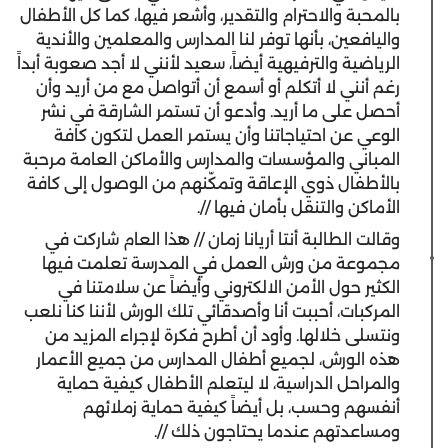
بالمحبة والاحترام والتقدير، وأشعر فيها، كما كل الأطفال
واليافعين، بأنها توفر لنا المدارس والمعلمين والأندية
الرياضية والترفيهية أيضاً، سعيد لأنني لا أجد صعوبة أبداً
رغم أنني لا أتكلم أو أسمع أن أتواصل مع من أريد وأن
أحصل على ما أريد. وأدعو أن تستمر الشارقة في نشر
الوعي عن احتياجاتنا وأن يستمر العمل لتكون كافة
المباني والمؤسسات والمدارس والأماكن العامة مرحبة
بالأطفال ذوي الإعاقة وتمكّنهم من الوصول إلى كافة
الأماكن والتنقل بأمان فيها //.
وقالت الطالبة أنتا أريانا زمان // هذا العام شاركت في
مجموعة من ورش العمل في المدرسة تعلمت فيها
الكثير حول الأمن الالكتروني وأيضاً عن سلامتنا في
المركبات، أحببت أنا وأصدقائي تلك الورش لأننا كنا نلعب
ونتسلى خلالها. وأود أن أطرح فكرة لإجراء المزيد من
هذه الورش، لجميع أطفال المدارس من جميع الأعمار
والمراحل الدراسية، لا ليتعلم الأطفال كيفية حماية
أنفسهم وحسب، بل أيضاً كيفية حماية زملائهم
ومساعدتهم عندما يحتاجون ذلك //.