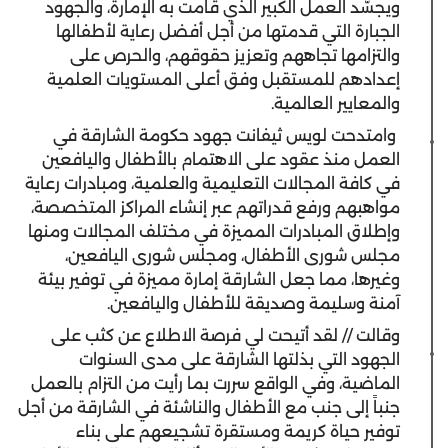
ويجسّد العمل الكبير الذي قامت به الإمارة، والجهود
الجبارة التي قدمتها من أجل أفضل رعاية لأطفالها
والتزامها تجاههم وتعزيز حقوقهم، والحرص على
إعدادهم للمستقبل وفق أعلى المستويات العلمية
والمعايير العالمية.
وامتدحت لويس ثيفانت جهود حكومة الشارقة في
العمل منذ عقود على الاهتمام بالأطفال واليافعين
في كافة المجالات التعليمية والعلمية، ومبادرات رعاية
مواهبهم ورفع قدراتهم عبر إنشاء المراكز المتخصصة،
وإطلاق المبادرات المميزة في مختلف المجالات ومنها
مجلس شورى الأطفال، ومجلس شورى اليافعين،
وغيرها، مما جعل الشارقة إمارة مميزة في توفير بيئة
آمنة وسليمة وصديقة للأطفال واليافعين.
وقالت // لقد أتيحت لي فرصة الاطلاع عن كثب على
الجهود التي بذلتها الشارقة على مدى السنوات
الماضية، وفي الواقع سررت بما رأيت من التزام بالعمل
جنباً إلى جنب مع الأطفال والناشئة في الشارقة من أجل
توفير حياة كريمة ومستقرة تشجيعهم على بناء