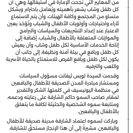
من المعايير التي نجحت الإمارة في استيفائها، وهي: أن
كل طفل وشاب يشعر بأهميته ويُعامل باحترام وبشكل
متساو من المجتمع وكافة الهيئات، وأن يتم الاستماع
لآراء واحتياجات وأولويات الأطفال والشباب وتُؤخذ بعين
الاعتبار عند إعداد التشريعات والسياسات والبرامج
والموازنات المتعلقة بالأطفال والشباب، إضافة إلى
إتاحة الخدمات الأساسية لكل طفل وشاب، وأن يعيش
كل طفل ويافع في بيئة آمنة ونظيفة، إلى جانب أن
يكون لكل طفل ويافع الفرص للاستمتاع بالحياة الأسرية
واللعب والترفيه.
وقدمت السيدة لويس ثيفانت مسؤول السياسات
ومستشار مبادرة المدن الصديقة للأطفال واليافعين
في منظمة اليونيسيف في كلمتها، الشكر والتقدير
لمقام صاحب السمو حاكم الشارقة على رعايته ودعمه،
ومتابعة سموه الشخصية والحثيثة لكافة ما يتعلق
بالأطفال واليافعين.
وباركت لسموه اعتماد الشارقة مدينة صديقة للأطفال
واليافعين، مشيرةً إلى أن هذا الإنجاز مستحقٌ للشارقة،