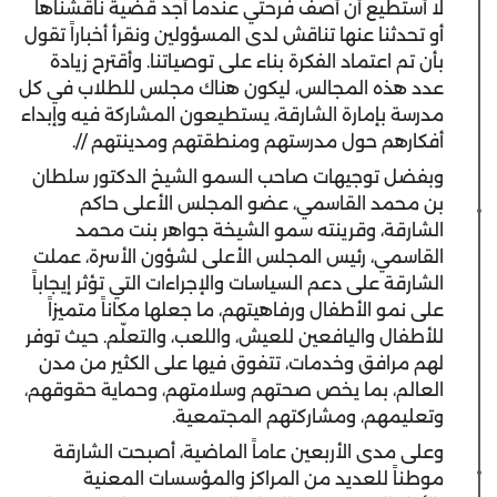
لا أستطيع أن أصف فرحتي عندما أجد قضية ناقشناها
أو تحدثنا عنها تناقش لدى المسؤولين ونقرأ أخباراً تقول
بأن تم اعتماد الفكرة بناء على توصياتنا. وأقترح زيادة
عدد هذه المجالس، ليكون هناك مجلس للطلاب في كل
مدرسة بإمارة الشارقة، يستطيعون المشاركة فيه وإبداء
أفكارهم حول مدرستهم ومنطقتهم ومدينتهم //.
وبفضل توجيهات صاحب السمو الشيخ الدكتور سلطان
بن محمد القاسمي، عضو المجلس الأعلى حاكم
الشارقة، وقرينته سمو الشيخة جواهر بنت محمد
القاسمي، رئيس المجلس الأعلى لشؤون الأسرة، عملت
الشارقة على دعم السياسات والإجراءات التي تؤثر إيجاباً
على نمو الأطفال ورفاهيتهم، ما جعلها مكاناً متميزاً
للأطفال واليافعين للعيش، واللعب، والتعلّم. حيث توفر
لهم مرافق وخدمات، تتفوق فيها على الكثير من مدن
العالم، بما يخص صحتهم وسلامتهم، وحماية حقوقهم،
وتعليمهم، ومشاركتهم المجتمعية.
وعلى مدى الأربعين عاماً الماضية، أصبحت الشارقة
موطناً للعديد من المراكز والمؤسسات المعنية