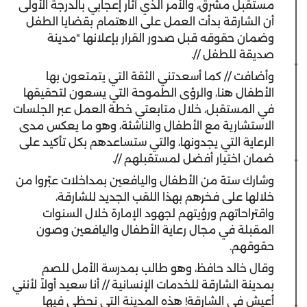
مستقبل مشرق، والأمر الذي أثار إعجابي بالدرجة الأولى
أن الشارقة بدأت العمل على الاهتمام بقضايا الطفل
وضمان حقوقه قبل صدور القرار بإعلانها "مدينة
صديقة للطفل //.
وأضافت // كما أسعدتني الثقة التي يتمتعون بها
الأطفال هنا، والرؤى الطموحة التي يسعون لتحقيقها
في المستقبل، خلال متابعتي خطة العمل عبر الجلسات
الاستشارية مع الأطفال والناشئة، وهو ما يعكس مدى
الرعاية التي يجدونها، والتي ستساعدهم بكل تأكيد على
ضمان اختيار أفضل لمستقبلهم //.
وشارك ستة من الأطفال واليافعين بمداخلات عبّروا من
خلالها على فخرهم بهذا اللقب الجديد للشارقة،
واقتراحاتهم ورؤيتهم لجهود الإمارة خلال السنوات
المقبلة في مجال رعاية الأطفال واليافعين وصون
حقوقهم.
وقال خالد حافظ، وهو طالب بمدرسة الأمل للصم
بمدينة الشارقة للخدمات الإنسانية // أنا سعيد أولاً لأنني
أعيش في الشارقة! هذه المدينة التي نحظى فيها