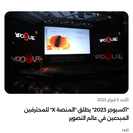
الأحد 5 فبراير 2023
"اكسبوجر 2023" يطلق "المنصة X" للمحترفين
المبدعين في عالم التصوير
null