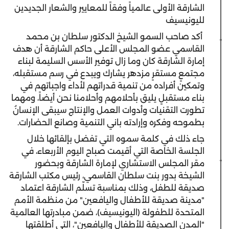
الشارقة الأولى عالمياً وفقاً للمعايير والشعار الجديدين
لليونيسيف
أكد صاحب السمو الشيخ الدكتور سلطان بن محمد
القاسمي عضو المجلس الأعلى حاكم الشارقة أن هدف
إمارة الشارقة كان وما زال توفير الأسس السليمة لبناء
مجتمعٍ مستقرٍ مزدهر يشارك ويبدع في رسم مستقبله،
وتمكين أفراده من تنمية قدراتهم لأداء واجباتهم في
بناء مستقبلٍ يليق بأحلامهم وأحلامنا نحن أيضاً، ومهما
تطورت التقنيات وأدوات العمل والإنتاج سيبقى الإنسانُ
بطموحه وفكره وإرادته باني التنمية وصانع الحضارات.
جاء ذلك في كلمة سموه التي تفضل بإلقائها خلال
الجلسة الخاصة التي أقيمت صباح اليوم الأربعاء، في
مقر المجلس الاستشاري لإمارة الشارقة وبحضور
الشيخة بدور بنت سلطان القاسمي، رئيس مكتب الشارقة
صديقة للطفل، وذلك بمناسبة تسلّم الشارقة اعتماد
"مدينة صديقة للأطفال واليافعين" من منظمة الأمم
المتحدة للطفولة (اليونيسيف)، ضمن مبادرتها العالمية
"المدن الصديقة للأطفال واليافعين"، التي أطلقتها