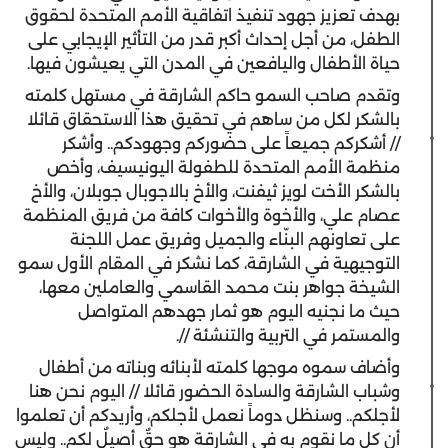
بهدف تعزيز جهود تنفيذ اتفاقية الأمم المتحدة لحقوق
الطفل، من أجل إحداث أكبر قدر من التأثير الإيجابي على
حياة الأطفال واليافعين في المدن التي يعيشون فيها.
وتقدم صاحب السمو حاكم الشارقة في مستهل كلمته
بالشكر لكل من ساهم في تحقيق هذا الاستحقاق قائلا
// أشكركم جميعاً على حضوركم وجهودكم.. وأشكر
منظمة الأمم المتحدة للطفولة اليونيسيف، وأخص
بالشكر الأخت لويز ثيفنت، والأخ بالاجوبال جوبلان، والأخ
عصام علي، والأخوة والأخوات كافة من فريق المنظمة
على تعاونهم البنّاء والجميل وفريق عمل اللجنة
التوجيهية في الشارقة، كما نشكر في المقام الأول سمو
الشيخة جواهر بنت محمد القاسمي والعاملين معها،
حيث ما نجنيه اليوم هو ثمار جهدهم المتواصل
والمستمر في التربية والتنشئة //.
وأضاف سموه موجها كلمته لأبنائه وبناته من أطفال
وشباب الشارقة والسادة الحضور قائلا // اليوم نحن هنا
لأجلكم.. وسنظل دوماً نعمل لأجلكم، وأريدكم أن تعلموا
أن كل ما نقوم به في الشارقة هو حقٌ أصيلٌ لكم.. وليس