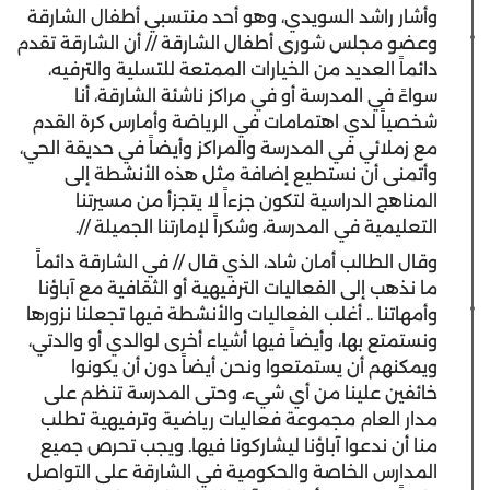
وأشار راشد السويدي، وهو أحد منتسبي أطفال الشارقة
وعضو مجلس شورى أطفال الشارقة // أن الشارقة تقدم
دائماً العديد من الخيارات الممتعة للتسلية والترفيه،
سواءً في المدرسة أو في مراكز ناشئة الشارقة، أنا
شخصياً لدي اهتمامات في الرياضة وأمارس كرة القدم
مع زملائي في المدرسة والمراكز وأيضاً في حديقة الحي،
وأتمنى أن نستطيع إضافة مثل هذه الأنشطة إلى
المناهج الدراسية لتكون جزءاً لا يتجزأ من مسيرتنا
التعليمية في المدرسة، وشكراً لإمارتنا الجميلة //.
وقال الطالب أمان شاد، الذي قال // في الشارقة دائماً
ما نذهب إلى الفعاليات الترفيهية أو الثقافية مع آباؤنا
وأمهاتنا .. أغلب الفعاليات والأنشطة فيها تجعلنا نزورها
ونستمتع بها، وأيضاً فيها أشياء أخرى لوالدي أو والدتي،
ويمكنهم أن يستمتعوا ونحن أيضاً دون أن يكونوا
خائفين علينا من أي شيء، وحتى المدرسة تنظم على
مدار العام مجموعة فعاليات رياضية وترفيهية تطلب
منا أن ندعوا آباؤنا ليشاركونا فيها. ويجب تحرص جميع
المدارس الخاصة والحكومية في الشارقة على التواصل