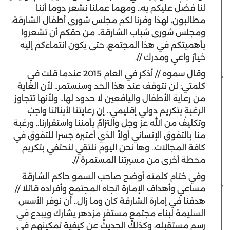
لنا فضلٌ عليكم به.. ومهما عملنا نشعر دوماً أننا
مطالبون، لهذا وفرنا لكم مجلس شورى أطفال الشارقة،
ومجلس شورى شباب الشارقة.. من حقكم أن تشعروا
بأهميتكم في هذا المجتمع، حتى يكون انتماءكم إليه
خيارٌ واعي ومدرك //.
وقال سموه // أذكر في العام 2015 عندما قلت في
كلمتي: لن نتوقف عند هذا الحد وسنستمر.. لأن الغاية
من رعاية الأطفال واليافعين لا حدود لها.. ولأنها تتجاوز
الرغبة بتكريم دولي إقليمي.. إن رعايتنا لأبنائنا واجبٌ
وتكليفٌ من الله عز وجل والتزامٌ بأمننا واستقرارنا.. ورغبة
منا بالتفوق الإنساني أولاً الذي أعتبره جسراً للتفوق في
كافة المجالات.. وها نحن اليوم نلتقي لنحتفي بتكريم
محطة أخرى من مسيرتنا المستمرة //.
وفي ختام كلمته أوضح صاحب السمو حاكم الشارقة
مساعي وأهداف الإمارة اتجاه المجتمع وأفراده قائلا //
هدفنا في إمارة الشارقة كان وما زال.. أن نوفر الأسس
السليمة لبناء مجتمعٍ مستقرٍ مزدهر يشارك ويبدع في
رسم مستقبله، وكذلك الحديث عن كيفية تمكينهم في