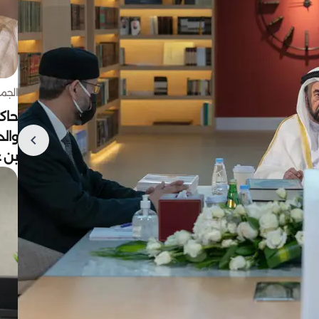
الجمعة 7 أغ
حاكم
وال
بن ع