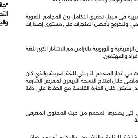
"جائ
التج
بية في سبيل تحقيق التكامل بين المجامع اللغوية
وال
المي، وللخروج بأفضل المنجزات على مستوى إصدارات
لإفريقية والأوروبية بالتزامن مع الانتشار الكبير للغة
فراد والمهتمين.
ي انجاز المعجم التاريخي للغة العربية، والذي كان
لى منه في نوفمبر الماضي خلال افتتاح النسخة الأربعين لمعرض الشارقة
قدر ممكن خلال الفترة القادمة مع الحفاظ على دقة
ي التي يصدرها المجمع من حيث المحتوى المعرفي
ة.
رقة للإذاعة والتلفزيون، والدكتور أمحمد صافي