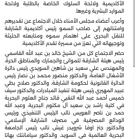
الأكاديمية ولائحة السلوك الخاصة بالطلبة ولائحة
الموارد البشرية وغيرها.
وأعرب أعضاء مجلس الأمناء خلال الاجتماع عن تقديرهم
وامتنانهم إلى صاحب السمو رئيس أكاديمية الشارقة
للنقل البحري على اهتمام سموه ومتابعته الحثيثة
وتوجيهاته التي تعزز من مسيرة تقدم الأكاديمية.
حضر الاجتماع كل من: الشيخ خالد بن عبد الله القاسمي
رئيس هيئة الشارقة للموانئ والجمارك والمناطق الحرة،
والمهندس علي سعيد بن شاهين السويدي رئيس دائرة
الأشغال العامة، والدكتور منصور محمد بن نصار رئيس
الدائرة القانونية لحكومة الشارقة، والدكتور صلاح بطي
عبيد المهيري رئيس هيئة تنفيذ المبادرات، والدكتور سيف
خميس أحمد عبد الله النقبي قائد جناح العلوم البحرية
في كلية راشد بن سعيد آل مكتوم البحرية، وعبد الله
حمد بن ناصر العويس نائب الرئيس التنفيذي ورئيس
الودائع المصرفية في مصرف الشارقة الإسلامي،
والدكتور جنز اوفا شرويدر غيش نائب رئيس الجامعة
البحرية العالمية في السويد، والدكتور سيامانتك بهاتا