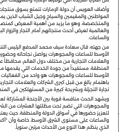
وأضاف العويس أن دولة الإمارات تتمتع بسوق منتجات 
المواطنين والمقيمين والسياح وجيل الشباب الذين يمتل
والمتخصصة، وهو ما يزيد من أهمية المعرض كمنصة لا
والعالمية لعرض أحدث منتجاتهم أمام التجار والزوار 
والساعات.
من جهته، قال سعادة سيف محمد المدفع الرئيس التنف
الأوسط للساعات والمجوهرات يواصل نجاحاته وحضور
والعلامات التجارية من مختلف دول العالم، محافظاً 
المنطقة، مستفيداً من جودة الخدمات التي يقدمها مر
الأوسط للساعات والمجوهرات هو واحد من الفعاليات ا
باهتمام بالغ من قبل كبرى الشركات والعلامات التجارية و
تجارة التجزئة وبشريحة كبيرة من المستهلكين في المن
ويشهد الحدث منافسة قوية بين الأجنحة المشاركة لعد
والمجوهرات التي تضم تحت مظلتها العشرات من الشركات
لتعزيز حضورها في أسواق الدولة والمنطقة، حيث يعت
والساعات على مستوى الشرق الأوسط، خاصة وأن "أكسب
الذي ينظم هذا النوع من الأحداث مرتين سنوياً.