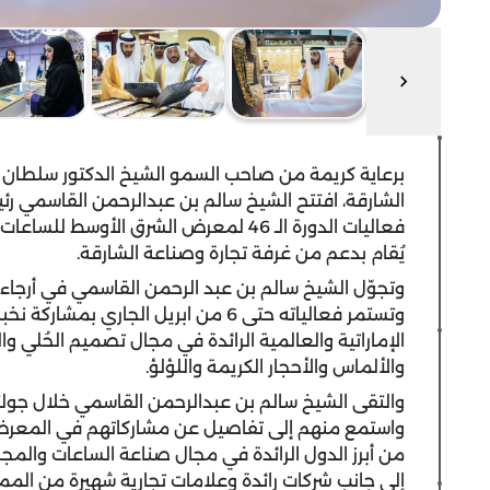
برعاية كريمة من صاحب السمو الشيخ الدكتور سلطان
الشارقة، افتتح الشيخ سالم بن عبدالرحمن القاسمي رئي
يُقام بدعم من غرفة تجارة وصناعة الشارقة.
وتستمر فعالياته حتى 6 من ابريل الجار
الإماراتية والعالمية الرائدة في مجال تصميم الحُلي
والألماس والأحجار الكريمة واللؤلؤ.
والتقى الشيخ سالم بن عبدالرحمن القاسمي خلال جولت
من أبرز الدول الرائدة في مجال صناعة الساعات والمجو
إلى جانب شركات رائدة وعلامات تجارية شهيرة من المملك