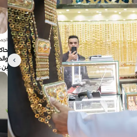
الجمعة 7 أغ
حاكم
وال
بن ع