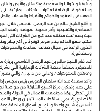
ولاتيفيا وليتوانيا والسعودية وباكستان والأردن ولبنان 
وسنغافورة، بالإضافة لعشرات الشركات الإماراتية ا
الذهب في العقود والخواتم والأقراط والساعات والحلي
واطّلع الشيخ سالم بن عبد الرحمن القاسمي خلال الجول
المعاصرة والتقليدية وآخر خطوط الموضة، وتفقد الجنا
حيث يضم تحت مظلته عدد كبير من الشركات التي تعرض 
مكتب سمو الحاكم جناح هونغ كونغ ثاني أكبر جناح وط
الأخرى الرائدة في مجال صناعة الساعات والمجوهرات من أب
وسنغافورة.
كما قام الشيخ سالم بن عبد الرحمن القاسمي بزيارة م
للمعرض، متفقداً منصة الشركات الإماراتية التي تشار
و"دهكن للمجوهرات"، و"داني من دانيال"، والتي تعتبر
وأكد سعادة عبد الله سلطان العويس رئيس مجلس إدار
على دعم وتمكين مركز اكسبو الشارقة من مواصلة نجاحا
التي تحظى برضا مجتمعات الأعمال في الدولة والمنطق
اقتصادي إقليمي يستقطب المستثمرين ورجال الأعمال 
تأسيس مشاريع واعدة والتوسع بأسواق المنطقة وعقد ا
من المزايا الفريدة التي توفرها الإمارة والتسهيلات ا