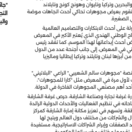
"جائ
والبحرين وتركيا وتايوان وهونج كونج وتايلاند
لتي تقوم بعرض مجوهرات تحاكي أحدث اتجاهات موضة
التج
 الصغيرة.
وال
ة على أحدث الابتكارات والتصاميم العالمية
ح الوطني الهندي الذي يُعتبر الأكبر في المعرض
أحدث إبداعاتها لهذا الموسم، كما تفقد رئيس
ني في المعرض، إلى جانب أجنحة عدد من الدول
رزها لبنان وتايلند وتركيا إيطاليا وماليزيا
نصة "مجوهرات سالم الشعيبي" الراعي "البلاتيني"
ك لأول مرة في المعرض مثل "كارا للمجوهرات"،
 أحد أهم مصنعي المجوهرات الفاخرة في الدولة.
ة غرفة تجارة وصناعة الشارقة، حرص غرفة الشارقة
ته في تنظيم الفعاليات والأحداث الدولية الرائدة
ة، وتسهم في تعزيز مكانة إمارة الشارقة كمركز
والشركات من مختلف دول العالم ويتيح لها
لصفقات وإبرام الشراكات الاستراتيجية، مستفيدة
لتي تقدمها مختلف مؤسساتها الحكومية.