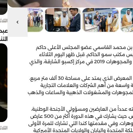
الثلاثاء 4 أغسط
عبد
الت
 بن محمد القاسمي عضو المجلس الأعلى حاكم
س مكتب سمو الحاكم، قبل ظهر اليوم الثلاثاء
فعاليات الدورة الـ 46 لمعرض الشرق الأوسط للساعات والمجوهرات 2019 في مركز إكسبو الشارقة، والذي
وتجوّل الشيخ سالم بن عبد الرحمن القاسمي في أرجاء المعرض الذي يمتد على مساحة 30 ألف متر مربع،
ي بمشاركة نخبة واسعة من أهم الشركات والعلامات التجارية
 والمجوهرات والمشغولات الذهبية والساعات والذهب
ه عدداً من العارضين ومسؤولي الأجنحة الوطنية،
واستمع منهم إلى تفاصيل عن مشاركاتهم في المعرض، حيث يشارك في هذه الدورة أكثر من 500 عارض
هرات، وفي مقدمتها كندا التي تشارك للمرة الأولى
الثلاثاء 4 أغسط
ة المتحدة واليابان والولايات المتحدة الأميركية