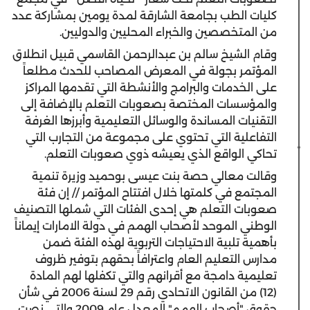
كليات الطب بجامعة الشارقة لمدة يومين بمشاركة عدد
من المتخصصين والخبراء المحليين والدوليين.
وقام الشيخ سالم بن عبدالرحمن القاسمي قبيل انطلاق
المؤتمر بجولة في المعرض المصاحب للحدث مطلعاً
على الخدمات والبرامج والأنشطة التي تقدمها المراكز
والمؤسسات المختصة بصعوبات التعلم بالإضافة إلى
التقنيات المساندة والوسائل التعليمية وأبرزها الغرفة
التفاعلية التي تحتوي على مجموعة من التجارب التي
تحاكي الواقع الذي يعيشه ذوي صعوبات التعلم.
وقالت معالي حصة بنت عيسى بوحميد وزيرة تنمية
المجتمع في كلمتها خلال افتتاح المؤتمر // إن فئة
صعوبات التعلم هي إحدى الفئات التي شملها التصنيف
الوطني الموحد لأصحاب الهمم في دولة الامارات إيماناً
بأهمية تلبية الاحتياجات التربوية لهذه الفئة ضمن
مدارس التعليم العام واعترافاً بحقهم بتوفير ظروف
تعليمية دامجة مع أقرانهم والتي تكفلها لهم المادة
(12) من القانون الاتحادي رقم 29 لسنة 2006 في شأن
حقوق "أصحاب الهمم" المعدل عام 2009 والتي نصت