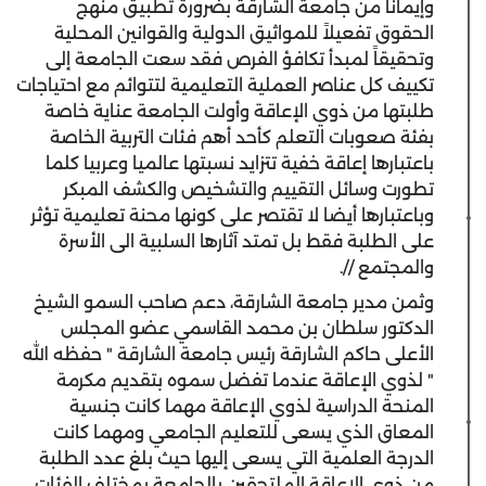
وإيماناً من جامعة الشارقة بضرورة تطبيق منهج
الحقوق تفعيلاً للمواثيق الدولية والقوانين المحلية
وتحقيقاً لمبدأ تكافؤ الفرص فقد سعت الجامعة إلى
تكييف كل عناصر العملية التعليمية لتتوائم مع احتياجات
طلبتها من ذوي الإعاقة وأولت الجامعة عناية خاصة
بفئة صعوبات التعلم كأحد أهم فئات التربية الخاصة
باعتبارها إعاقة خفية تتزايد نسبتها عالميا وعربيا كلما
تطورت وسائل التقييم والتشخيص والكشف المبكر
وباعتبارها أيضا لا تقتصر على كونها محنة تعليمية تؤثر
على الطلبة فقط بل تمتد آثارها السلبية الى الأسرة
والمجتمع //.
وثمن مدير جامعة الشارقة، دعم صاحب السمو الشيخ
الدكتور سلطان بن محمد القاسمي عضو المجلس
الأعلى حاكم الشارقة رئيس جامعة الشارقة " حفظه الله
" لذوي الإعاقة عندما تفضل سموه بتقديم مكرمة
المنحة الدراسية لذوي الإعاقة مهما كانت جنسية
المعاق الذي يسعى للتعليم الجامعي ومهما كانت
الدرجة العلمية التي يسعى إليها حيث بلغ عدد الطلبة
من ذوي الإعاقة الملتحقين بالجامعة بمختلف الفئات