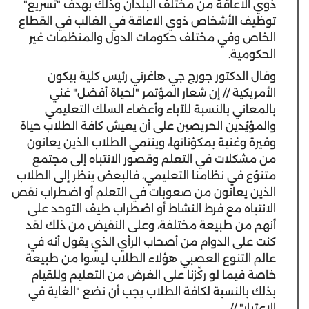
ذوي الاعاقة من مختلف البلدان وذلك بهدف "تسريع"
توظيف الأشخاص ذوي الاعاقة في الغالب في القطاع
الخاص وفي مختلف حكومات الدول والمنظمات غير
الحكومية.
وقال الدكتور جورج جي هاغرتي رئيس كلية بيكون
الأمريكية // إن شعار المؤتمر "لحياة أفضل" غني
بالمعاني بالنسبة للآباء وأعضاء السلك التعليمي
والمؤيّدين الحريصين على أن يعيش كافة الطلاب حياة
وفيرة وغنية بمكوّناتها، وينتمي الطلاب الذين يعانون
من مشكلات في التعلم وقصور الانتباه إلى مجتمع
متنوّع في نظامنا التعليمي، فالبعض ينظر إلى الطلاب
الذين يعانون من صعوبات في التعلم أو اضطراب نقص
الانتباه مع فرط النشاط أو اضطراب طيف التوحد على
أنهم من طبيعة مختلفة، وعلى النقيض من ذلك لقد
كنت على الدوام من أصحاب الرأي الذي يقول أنه في
عالم التنوع العصبي هؤلاء الطلاب ليسوا من طبيعة
خاصة فيما لو ركّزنا على الغرض من التعليم وللقيام
بذلك بالنسبة لكافة الطلاب يجب أن نضع "الغاية في
الاعتبار" //.