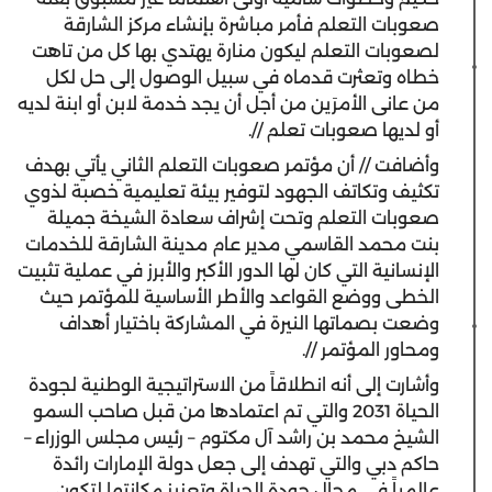
صعوبات التعلم فأمر مباشرة بإنشاء مركز الشارقة
لصعوبات التعلم ليكون منارة يهتدي بها كل من تاهت
خطاه وتعثرت قدماه في سبيل الوصول إلى حل لكل
من عانى الأمرَين من أجل أن يجد خدمة لابن أو ابنة لديه
أو لديها صعوبات تعلم //.
وأضافت // أن مؤتمر صعوبات التعلم الثاني يأتي بهدف
تكثيف وتكاتف الجهود لتوفير بيئة تعليمية خصبة لذوي
صعوبات التعلم وتحت إشراف سعادة الشيخة جميلة
بنت محمد القاسمي مدير عام مدينة الشارقة للخدمات
الإنسانية التي كان لها الدور الأكبر والأبرز في عملية تثبيت
الخطى ووضع القواعد والأطر الأساسية للمؤتمر حيث
وضعت بصماتها النيرة في المشاركة باختيار أهداف
ومحاور المؤتمر //.
وأشارت إلى أنه انطلاقاً من الاستراتيجية الوطنية لجودة
الحياة 2031 والتي تم اعتمادها من قبل صاحب السمو
الشيخ محمد بن راشد آل مكتوم – رئيس مجلس الوزراء –
حاكم دبي والتي تهدف إلى جعل دولة الإمارات رائدة
عالمياً في مجال جودة الحياة وتعزيز مكانتها لتكون