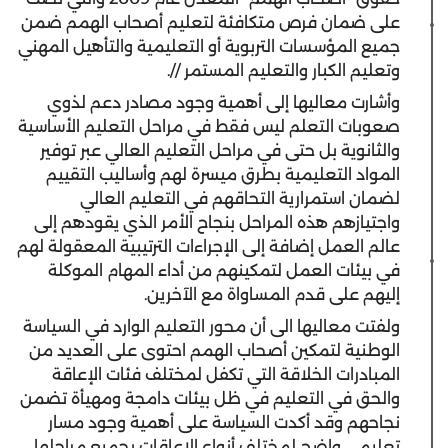
على ضمان فرص متكافئة لتعليم أصحاب الهمم ضمن
جميع المؤسسات التربوية أو التعليمية والتأهيل المهني
وتعليم الكبار والتعليم المستمر //.
وأشارت معاليها إلى أهمية وجود مصادر دعم لذوي
صعوبات التعلم ليس فقط في مراحل التعليم الأساسية
والثانوية بل حتى في مراحل التعليم العالي عبر توفير
المواد التعليمية بطرق ميسرة لهم وأساليب التقييم
لضمان استمرارية التحاقهم في التعليم العالي
واجتيازهم هذه المراحل بنجاح الأمر الذي يقودهم إلى
عالم العمل إضافة إلى الإجراءات الترتيبية المعقولة لهم
في بيئات العمل لتمكينهم من أداء المهام الموكلة
إليهم على قدم المساواة مع الآخرين.
ولفتت معاليها الى أن محور التعليم الوارد في السياسة
الوطنية لتمكين أصحاب الهمم احتوى على العديد من
المبادرات الخلاقة التي تكفل لمختلف فئات الإعاقة
والحق في التعليم في ظل بيئات دامجة ومهيأة تضمن
نجاحهم وقد أكدت السياسة على أهمية وجود مسار
تعليمي واضح لمختلف أنواع الإعاقات بجميع مراحلها