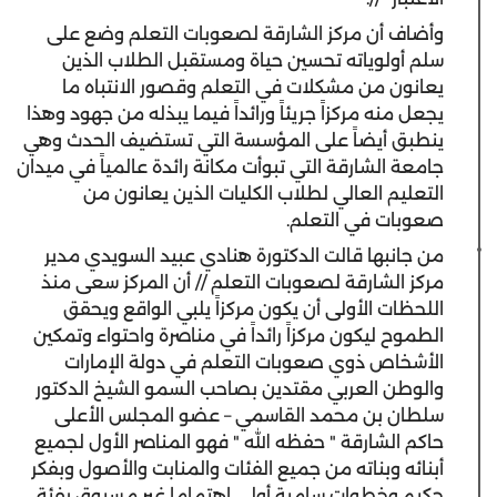
وأضاف أن مركز الشارقة لصعوبات التعلم وضع على
سلم أولوياته تحسين حياة ومستقبل الطلاب الذين
يعانون من مشكلات في التعلم وقصور الانتباه ما
يجعل منه مركزاً جريئاً ورائداً فيما يبذله من جهود وهذا
ينطبق أيضاً على المؤسسة التي تستضيف الحدث وهي
جامعة الشارقة التي تبوأت مكانة رائدة عالمياً في ميدان
التعليم العالي لطلاب الكليات الذين يعانون من
صعوبات في التعلم.
من جانبها قالت الدكتورة هنادي عبيد السويدي مدير
مركز الشارقة لصعوبات التعلم // أن المركز سعى منذ
اللحظات الأولى أن يكون مركزاً يلبي الواقع ويحقق
الطموح ليكون مركزاً رائداً في مناصرة واحتواء وتمكين
الأشخاص ذوي صعوبات التعلم في دولة الإمارات
والوطن العربي مقتدين بصاحب السمو الشيخ الدكتور
سلطان بن محمد القاسمي – عضو المجلس الأعلى
حاكم الشارقة " حفظه الله " فهو المناصر الأول لجميع
أبنائه وبناته من جميع الفئات والمنابت والأصول وبفكر
حكيم وخطوات سامية أولى اهتماما غير مسبوق بفئة