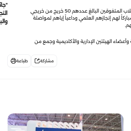
"جائ
بعد ذلك كرم الشيخ سالم بن عبدالرحمن القاسمي الطلاب المتفوقين البالغ عددهم 50 خريج من خريجي
التج
كاً لهم إنجازهم العلمي وداعياً إياهم لمواصلة
وال
م.
أعضاء الهيئتين الإدارية والأكاديمية وجمع من
مشاركة
طباعة