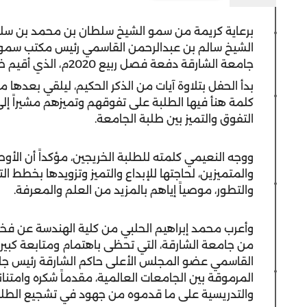
برعاية كريمة من سمو الشيخ سلطان بن محمد بن سلط
الشيخ سالم بن عبدالرحمن القاسمي رئيس مكتب سمو 
جامعة الشارقة دفعة فصل ربيع 2020م، الذي أقيم ظهر اليوم الخميس في المركز الطلابي بالجامعة.
بدأ الحفل بتلاوة آيات من الذكر الحكيم، ليلقي بعدها
كلمة هنأ فيها الطلبة على تفوقهم وتميزهم مشيراً إل
التفوق والتميز بين طلبة الجامعة.
ووجه النعيمي كلمته للطلبة الخريجين، مؤكداً أن الأ
والمتميزين، لحاجتها للإبداع والتميز وتزويدها بخطط ال
والتطور، موصياً إياهم بالمزيد من العلم والمعرفة.
وأعرب محمد إبراهيم الحلبي من كلية الهندسة عن فخره
من جامعة الشارقة، التي تحظى باهتمام ومتابعة كبي
القاسمي عضو المجلس الأعلى حاكم الشارقة رئيس جام
المرموقة بين الجامعات العالمية، مقدماً شكره وامتنان
والتدريسية على ما قدموه من جهود في تشجيع الطلبة 