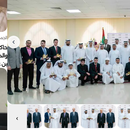
الجمعة 7 أغ
حاكم
وال
بن ع