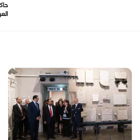
حاك
الع