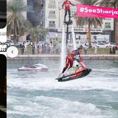
الثلاثاء 4 أغسط
عبد
الت