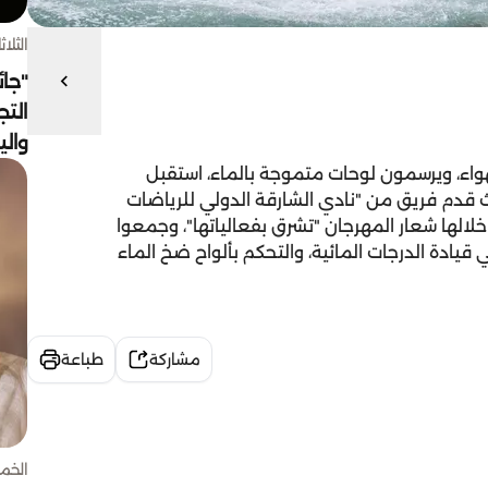
الثلاثاء 4 أغسط
"جائ
التج
وال
واء، ويرسمون لوحات متموجة بالماء، استقبل
ث قدم فريق من "نادي الشارقة الدولي للرياضات
خلالها شعار المهرجان "تشرق بفعالياتها"، وجمعوا
 قيادة الدرجات المائية، والتحكم بألواح ضخ الماء
مشاركة
طباعة
الخميس 30 