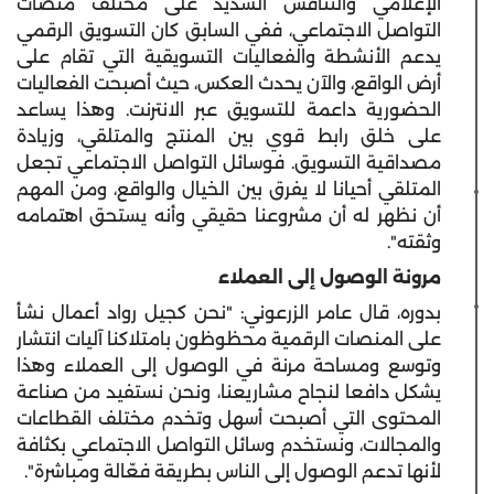
الإعلامي والتنافس الشديد على مختلف منصات
التواصل الاجتماعي، ففي السابق كان التسويق الرقمي
يدعم الأنشطة والفعاليات التسويقية التي تقام على
أرض الواقع، والآن يحدث العكس، حيث أصبحت الفعاليات
الحضورية داعمة للتسويق عبر الانترنت. وهذا يساعد
على خلق رابط قوي بين المنتج والمتلقي، وزيادة
مصداقية التسويق. فوسائل التواصل الاجتماعي تجعل
المتلقي أحيانا لا يفرق بين الخيال والواقع، ومن المهم
أن نظهر له أن مشروعنا حقيقي وأنه يستحق اهتمامه
وثقته".
مرونة الوصول إلى العملاء
بدوره، قال عامر الزرعوني: "نحن كجيل رواد أعمال نشأ
على المنصات الرقمية محظوظون بامتلاكنا آليات انتشار
وتوسع ومساحة مرنة في الوصول إلى العملاء وهذا
يشكل دافعا لنجاح مشاريعنا، ونحن نستفيد من صناعة
المحتوى التي أصبحت أسهل وتخدم مختلف القطاعات
والمجالات، ونستخدم وسائل التواصل الاجتماعي بكثافة
لأنها تدعم الوصول إلى الناس بطريقة فعّالة ومباشرة".