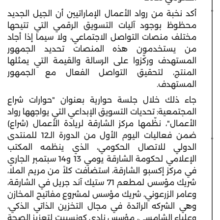
أكد نخبة من رواد الأعمال الإماراتيين أن الجيل الجديد
محظوظ بوجود آليات التسويق الرقمي التي تتيحها
مختلف منصات التواصل الاجتماعي، ولا سيما إذا أجاد
من يستخدمون هذه المنصات تحديد الجمهور
المستهدف وركّزوا على الرسالة والقيمة التي يمثلها
المنتج، لتحقيق التواصل الفعال مع الجمهور
المستهدف.
جاء ذلك خلال جلسة حوارية بعنوان "حوارات شراع
المجتمعية: تحديات التسويق الإبداعي التي يواجهها رواد
الأعمال"، نظّمها مركز الشارقة لريادة الأعمال (شراع)
ضمن فعاليات اليوم الأول من الدورة الـ12 للمنتدى
الدولي للاتصال الحكومي، الذي ينظمه المكتب
الإعلامي لحكومة الشارقة يومي 13 و14 سبتمبر الجاري
في مركز إكسبو الشارقة، استضافت كلاً من مريم الملا،
شريك مؤسس لمطعم 71 ستيك آند جريل في الشارقة،
وعامر الزرعوني، شريك مؤسس لمشروع مفاتيح المخازن
وهي الشركه الرائدة في مجال التخزين الذاتي الذكي،
وعلياء الشامسي، مؤسس نادي كونسيبت لتعزيز الصحة