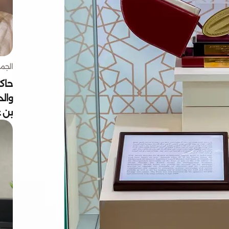
الجمعة 7 أغ
حاكم
وال
بن ع