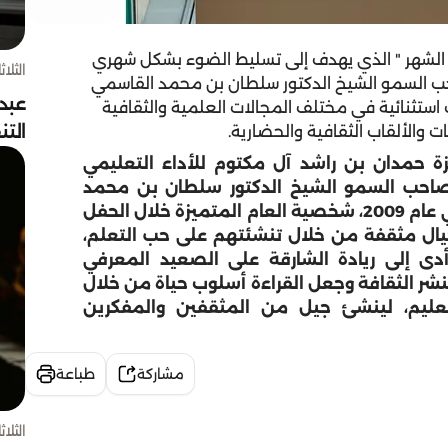
الشهر " الذي يهدف إلى تسليط الضوء بشكل شهري
الثلاثاء 4 أغسط
 السمو الشيخ الدكتور سلطان بن محمد القاسمي
عبد
استثنائية في مختلف المجالات العلمية والثقافية
الت
 والألقاب الثقافية والحضارية.
زة حمدان بن راشد آل مكتوم للأداء التعليمي
 لصاحب السمو الشيخ الدكتور سلطان بن محمد
القاسمي عضو المجلس الأعلى حاكم الشارقة، في عام 2009، شخصية العام المتميزة خلال الحفل
جيال مثقفة من خلال تنشئتهم على حب التعلم،
أدى إلى ريادة الشارقة على الصعيد المعرفي
شر الثقافة وجعل القراءة أسلوب حياة من خلال
تعليم، لينشئ جيل من المثقفين والمفكرين
مشاركة
طباعة
الثلاثاء 4 أغسط