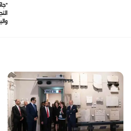
"جائ
التج
وال