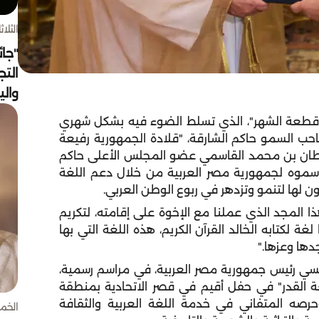
الثلاثاء 4 أغسط
"جائ
التج
وال
"قطعة الشهر"، الذي تسلط الضوء فيه بشكل شهري
 السمو حاكم الشارقة، "قلادة الجمهورية رفيعة
سلطان بن محمد القاسمي عضو المجلس الأعلى حاكم
يناً لكل ما قدم سموه لجمهورية مصر العربية من خلال دعم اللغة
ون لها لتنمو وتزدهر في ربوع الوطن العربي.
 المجد الذي عملنا مع الإخوة على إقامته، لتكريم
غة لكتابه الخالد القرآن الكريم، هذه اللغة التي بها
دها وعزها."
يسي رئيس جمهورية مصر العربية، في مراسم رسمية،
ة القدر" في حفل أقيم في قصر الاتحادية بمنطقة
وحرصه المتفاني في خدمة اللغة العربية والثقافة
الخميس 30 