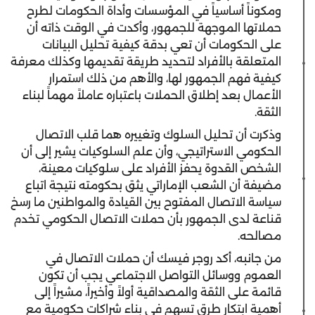
ومكوناً أساسياً في المؤسسات وأداة الحكومات لطرح
حملاتها الموجهة للجمهور، وأكدت في الوقت ذاته أن
على الحكومات أن تعي بدقة كيفية تحليل البيانات
المتعلقة بالأفراد لتحديد طريقة تقديمها وكذلك معرفة
كيفية فهم الجمهور لها، والأهم من ذلك استمرار
الأعمال بعد إطلاق الحملات باعتباره عاملاً مهماً لبناء
الثقة.
وذكرت أن تحليل السلوك وتغييره هما قلب الاتصال
الحكومي الاستراتيجي، وأن علم السلوكيات يشير إلى أن
الشخص القدوة يحفز الأفراد على سلوكيات معينة،
مضيفة أن الشعب الإماراتي يثق بحكومته نتيجة اتباع
سياسة الاتصال المفتوح بين القيادة والمواطنين ما رسخ
قناعة لدى الجمهور بأن حملات الاتصال الحكومي تخدم
مصالحه.
من جانبه، أكد روجر فيسك أن حملات الاتصال في
العموم ووسائل التواصل الاجتماعي يجب أن تكون
قائمة على الثقة والمصداقية أولاً وأخيراً، مشيراً إلى
أهمية ابتكار طرق تسهم في بناء شراكات حكومية مع