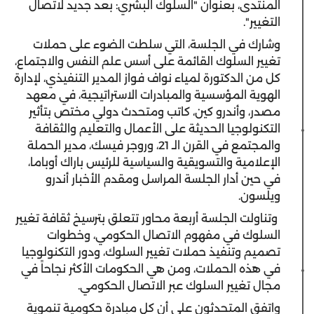
المنتدى، بعنوان "السلوك البشري: بعد جديد لاتصال
التغيير".
وشارك في الجلسة، التي سلطت الضوء على حملات
تغيير السلوك القائمة على أسس علم النفس والاجتماع،
كل من الدكتورة لمياء نواف فواز المدير التنفيذي، لإدارة
الهوية المؤسسية والمبادرات الاستراتيجية، في معهد
مصدر، وأندرو كين، كاتب ومتحدث دولي مختص بتأثير
التكنولوجيا الحديثة على الأعمال والتعليم والثقافة
والمجتمع في القرن الـ 21، وروجر فيسك، مدير الحملة
الإعلامية والتسويقية والسياسية للرئيس باراك أوباما،
في حين أدار الجلسة المراسل ومقدم الأخبار أندرو
ويلسون.
وتناولت الجلسة أربعة محاور تتعلق بترسيخ ثقافة تغيير
السلوك في مفهوم الاتصال الحكومي، وخطوات
تصميم وتنفيذ حملات تغيير السلوك، ودور التكنولوجيا
في هذه الحملات، ومن هي الحكومات الأكثر نجاحاً في
مجال تغيير السلوك عبر الاتصال الحكومي.
واتفق المتحدثون على أن كل مبادرة حكومية تنموية