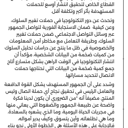
القطاع الخاص لتحقيق انتشار أوسع للحملات
المستهدفة بأثر أكبر وتكلفة أقل.
وتحدث عن دور التكنولوجيا في حملات تغيير السلوك،
وعن كيفية ضمان الاستجابة الفورية لتواصل الجمهور
عبر وسائل التواصل الاجتماعي ضمن حملات تغيير
السلوك، وطريقة التعامل مع مخاطر أمن المعلومات
والخصوصية في ظل ما ينتج عن دراسات تحليل السلوك
من كميات ضخمة من البيانات الشخصية، مؤكداً أن
انتشار التكنولوجيا في الوقت الراهن بشكل متسارع أتاح
جمع كمية ضخمة من البيانات التي تحتاجها حملات
الاتصال لتحديد مساراتها.
وشدد على أن الجمهور المستهدف يشكل القوة الدافعة
والعامل الرئيس في تحقيق نجاح أي حملة اتصال وليس
المنتج، مضيفاً أنه "من الضروري أن يكون لدينا فكرة
واضحة عن طبيعة الجمهور والضغوط التي يعاني منها
في مجريات الحياة اليومية، وما الذي يشعره بالسعادة،
وما هي تطلعاته، وأين يتسوق، وكيف يدير أمواله،
فالإجابة على هذه الأسئلة هي الخطوة الأولى نحو بناء