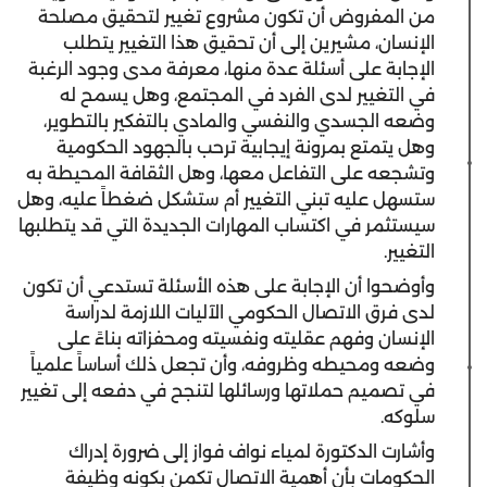
من المفروض أن تكون مشروع تغيير لتحقيق مصلحة
الإنسان، مشيرين إلى أن تحقيق هذا التغيير يتطلب
الإجابة على أسئلة عدة منها، معرفة مدى وجود الرغبة
في التغيير لدى الفرد في المجتمع، وهل يسمح له
وضعه الجسدي والنفسي والمادي بالتفكير بالتطوير،
وهل يتمتع بمرونة إيجابية ترحب بالجهود الحكومية
وتشجعه على التفاعل معها، وهل الثقافة المحيطة به
ستسهل عليه تبني التغيير أم ستشكل ضغطاً عليه، وهل
سيستثمر في اكتساب المهارات الجديدة التي قد يتطلبها
التغيير.
وأوضحوا أن الإجابة على هذه الأسئلة تستدعي أن تكون
لدى فرق الاتصال الحكومي الآليات اللازمة لدراسة
الإنسان وفهم عقليته ونفسيته ومحفزاته بناءً على
وضعه ومحيطه وظروفه، وأن تجعل ذلك أساساً علمياً
في تصميم حملاتها ورسائلها لتنجح في دفعه إلى تغيير
سلوكه.
وأشارت الدكتورة لمياء نواف فواز إلى ضرورة إدراك
الحكومات بأن أهمية الاتصال تكمن بكونه وظيفة