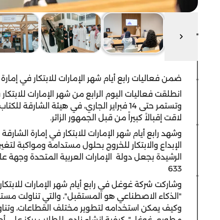
ضمن فعاليات رابع أيام شهر الإمارات للابتكار في إمارة 
وتستمر حتى 14 فبراير الجاري، في هيئة الشا
لاقت إقبالاً كبيراً من قبل الجمهور الزائر.
وشهد رابع أيام شهر الإمارات للابتكار في إمارة الشار
الإبداع والابتكار للخروج بحلول مستدامة ومواكبة لتغي
الرشيدة بجعل دولة الإمارات العربية المتحدة وجهة عا
633
وشاركت شركة غوغل في رابع أيام شهر الإمارات للابتكا
"الذكاء الاصطناعي هو المستقبل"، والتي تناولت مستق
وكيف يمكن استخدامه لتطوير مختلف القطاعات، وتناو
مطوري غوغل"، كيفية إنشاء نادي للطلاب يركز على أح