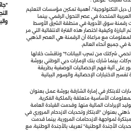
"جائ
 ديل التكنولوجية"، أهمية تمكين مؤسسات التعليم
التج
عربية المتحدة في عصر التحول الرقمي، بينما
وال
رشة عمل "تحديات رقمنة سوق الأدوية في منطقة الشرق الأوسط
لبارزة وكيفية اختصار هذه الفترة الانتقالية التي مر
المعلومات مع مراعاة أن الرقمنة هي العصر الذهبي
 في جميع أنحاء العالم.
 بعنوان "كيف تحمي شركتك من تسرب البيانات؟" وناقشت خلالها
ركات، بينما شارك بنك الإمارات دبي الوطني بورشة
ضور على آلية فهم الإحصائيات الوصفية بطريقة
سير الاختبارات الإحصائية، والرسوم البيانية
رات للابتكار في إمارة الشارقة بورشة عمل بعنوان
علومات الأساسية متعلقة بالملكية الفكرية،
يد الإيرادات المالية منها. وقدمت القيادة العامة
ني بعنوان "الابتكار وتحديات الازدحام المروري في
تكرة لمواجهة الازدحامات المرورية، بينما قدمت
 تحديات الأجندة الوطنية" تعريف بالأجندة الوطنية، مع