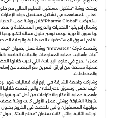
وبحثت ورشة "تشكيل مستقبل التعليم العالي مع حلول
العالي للمساهمة في تشكيل مستقبل دولة الإمارات ال
استعرضت "Pharma Global"خلال و
وشمال إفريقيا" التحديات والدروس المستفادة والمعالم ا
بها سوق الأدوية بهدف توفير حلول فعالة لتكنولوجيا 
القادم لسوق المستحضرات الصيدلانية والرعاية الصحية
وقدمت شركة "infowatch" ورشة عمل
آليات وأساليب حماية المعلومات والبيانات الخاصة بالش
عمل "المرح في علوم البيانات"، التي تدرب خلالها الح
عملية ممتعة من أوراق التمرين مع الابتعاد عن إساءة تف
والمخططات.
وشاركت جامعة الشارقة في رابع أيام فعاليات شهر الإما
"كيف تحمي وتسوق لاختراعك؟"، والتي قدمت خلالها الم
وأهمية حماية الأفكار والاختراعات من أجل تسويقها وتول
لشرطة الشارقة ورشتي عمل، الأولى كانت ورشة عصف ذه
مواجهة المستقبل"، والتي تلخصت في الخروج بحلول مب
الورشة الثانية، والتي كانت بعنوان "مختبر الابتكار حول