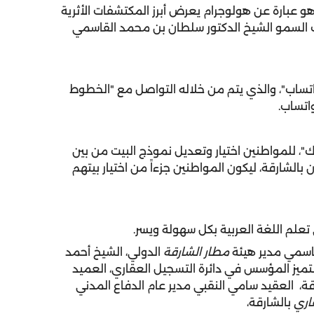
ئة الشارقة للآثار أحدث مشاريعها "آثار 46"، وهو عبارة عن هولوجرام يعرض أبرز المكتشفات الأثرية
 السمو الشيخ الدكتور سلطان بن محمد القاسمي
اتساب"، والذي يتم من خلاله التواصل مع "الخطوط
اتساب.
، للمواطنين اختيار وتعديل نموذج البيت من بين
بالشارقة، ليكون المواطنين جزءاً من اختيار بيتهم
لم اللغة العربية بكل سهولة ويسر.
اسمي مدير هيئة
مطار الشارقة
الدولي، الشيخ أحمد
تميز المؤسس في دائرة التسجيل العقاري، العميد
رقة، العقيد سامي النقبي مدير عام الدفاع المدني
اري
بالشارقة،