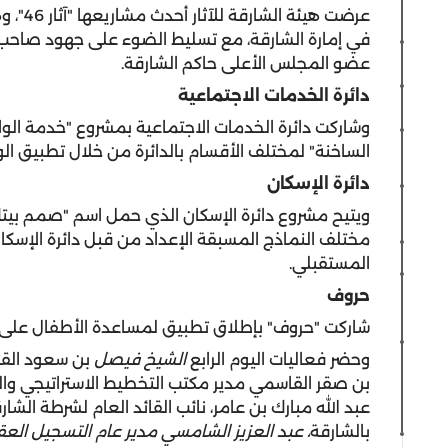
عرضت هي
في إمارة الشارقة، مع تسليط الضوء على جهود صاحب
عضو المجلس الأعلى حاكم الشارقة.
دائرة الخدمات الاجتماعية
وشاركت دائرة الخدمات الاجتماعية بمشروع "خدمة الو
الساخنة" لمختلف الأقسام بالدائرة من خلال تطبيق الو
دائرة الإسكان
ويتيح مشروع دائرة الإسكان الذي حمل اسم "صمم بيتك"
مختلف النماذج المسبقة الإعداد من قبل دائرة الإسكان 
المستقبلي.
حروف
شاركت "حروف" بإطلاق تطبيق لمساعدة الأطفال على تع
وحضر فعاليات اليوم الرابع
الشيخ فيصل
بن سعود الق
بن صقر القاسمي مدير مكتب التخطيط الاستراتيجي وال
عبد الله مبارك بن عامر، نائب القائد العام لشرطة الشا
بالشارقة
، عبد العزيز الشامسي مدير عام التسجيل العق