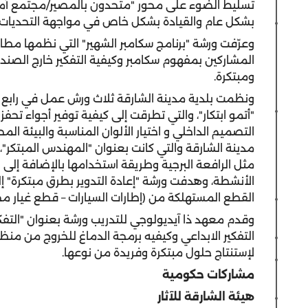
تسليط الضوء على محور "متحدون بالمصير/مجتمع آمن و
بشكل عام والقيادة بشكل خاص في مواجهة التحديات لتحق
وعرّفت ورشة "برنامج سكامبر الشهير" التي نظمها مطار
المشاركين بمفهوم سكامبر وكيفية التفكير خارج الصندوق
ومبتكرة.
ونظمت بلدية مدينة الشارقة ثلاث ورش عمل في رابع أيام
"أتمو ابتكار"، والتي تطرقت إلى كيفية توفير أجواء تحف
التصميم الداخلي و اختيار الألوان المناسبة والبيئة ال
مدينة الشارقة والتي كانت بعنوان "المهندس المبتكر"
مثل الرافعة البرجية وطريقة استخدامها بالإضافة إلى 
الأنشطة، وهدفت ورشة "إعادة التدوير بطرق مبتكرة" إ
القطع المستهلكة من (إطارات السيارات – قطع غيار مخت
وقدم معهد ذا آيديولوجي للتدريب ورشة بعنوان "التفكير
التفكير الابداعي وكيفيه برمجة الدماغ للخروج من منظور 
لإستنتاج حلول مبتكرة وفريدة من نوعها.
مشاركات حكومية
هيئة الشارقة للآثار