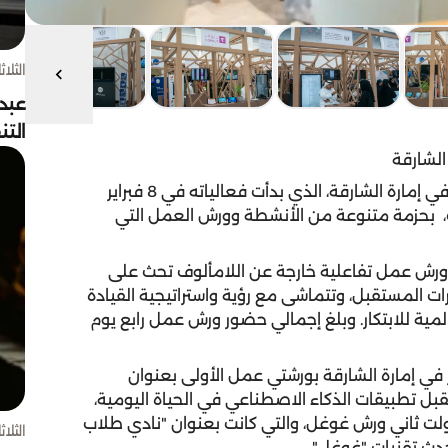
الثلاثاء 4 أغسط
عبد
الت
الشارقة
انطلقت فعاليات اليوم الرابع من شهر الإمارات للابتكار في إمارة الشارقة، الذي بدأت فعالياته في 8 فبراير
رقة للكتاب، بحزمة متنوعة من الأنشطة وورش العمل التي
قة ورش عمل تفاعلية خارجة عن اللامألوف تحث على
رات المستقبل، وتتماشى مع رؤية واستراتيجية القيادة
لمية للابتكار. وبلغ إجمالي حضور ورش عمل رابع يوم
ر في إمارة الشارقة بورشتي عمل الأولى بعنوان
بل تطبيقات الذكاء الاصطناعي في الحياة اليومية،
لت ثاني ورش غوغل، والتي كانت بعنوان "نادي طلاب
الثلاثاء 4 أغسط
دث تقنيات "غوغل".