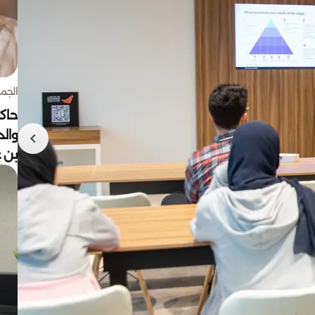
الجمعة 7 أغ
حاكم
وال
بن ع