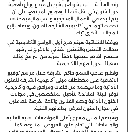
رفد الساحة الخليجية والعربية بجيل مبدع وواع بأهمية
دور الفنون في نقل قضايا وهموم المجتمع، على أن
يتم البدء في الأعمال المسرحية والسينمائية بمختلف
تخصصاتهما في أكاديمية الشارقة للفنون، ويضاف إليها
المجالات الأخرى تباعاً.
ووفقاً للاتفاقية سيتم طرح أولى البرامج الأكاديمية في
مجالات التمثيل والتمثيل الغنائي والاخراج في شهر
سبتمبر القادم لتتبعها لاحقاً المزيد من البرامج وذلك
تفعيلاً للدور المهم للأكاديمية.
واطلع صاحب السمو حاكم الشارقة خلال مراسم توقيع
الاتفاقية على مخططات مبنى أكاديمية الشارقة للفنون
الأدائية وما سيضمه من قاعات ومرافق فنية وأكاديمية
توفر البيئة الملائمة لتأهيل المتخصصين في مجالات
الفنون الأدائية ودعم الفنانين واتاحة الفرصة للعاملين
في مجال الفنون لعرض ابداعاتهم الفنية.
وسيضم المبنى مسرح بأعلى المواصفات الفنية العالية
والمساحات التي تقام عليها العروض المتنوعة، كما
سيضم مرافق للخدمات والتجهيزات المسرحية ومقاعد