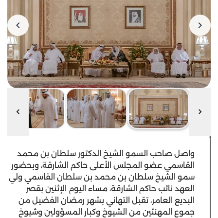
واصل صاحب السمو الشيخ الدكتور سلطان بن محمد
القاسمي عضو المجلس الأعلى حاكم الشارقة، وبحضور
سمو الشيخ سلطان بن محمد بن سلطان القاسمي ولي
العهد نائب حاكم الشارقة، مساء اليوم الإثنين بقصر
البديع العامر، تقبل التهاني بشهر رمضان الفضيل من
جموع المهنئين من الشيوخ وكبار المسؤولين وشيوخ