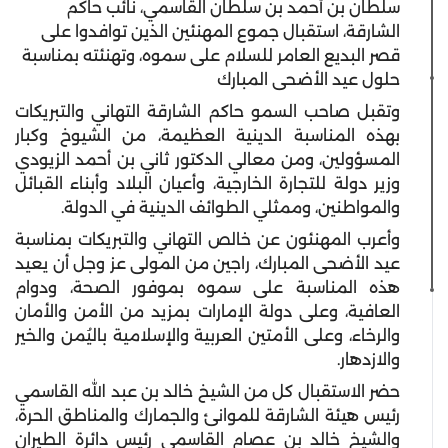
سلطان بن أحمد بن سلطان القاسمي، نائب حاكم
الشارقة، استقبال جموع المهنئين الذين توافدوا على
قصر البديع العامر للسلام على سموه، وتهنئته بمناسبة
حلول عيد الأضحى المبارك
وتقبل صاحب السمو حاكم الشارقة التهاني والتبريكات
بهذه المناسبة الدينية العظيمة، من الشيوخ وكبار
المسؤولين، ومن معالي الدكتور ثاني بن أحمد الزيودي
وزير دولة للتجارة الخارجية، وأعيان البلاد وأبناء القبائل
والمواطنين، وممثلي الطوائف الدينية في الدولة.
وأعرب المهنئون عن خالص التهاني والتبريكات بمناسبة
عيد الأضحى المبارك، راجين من المولى عز وجل أن يعيد
هذه المناسبة على سموه بموفور الصحة، ودوام
العافية، وعلى دولة الإمارات بمزيد من الأمن والأمان
والرخاء، وعلى الأمتين العربية والإسلامية باليُمن والخير
والازدهار.
حضر الاستقبال كل من الشيخ خالد بن عبد الله القاسمي
رئيس هيئة الشارقة للموانئ والجمارك والمناطق الحرة،
والشيخ خالد بن عصام القاسمي رئيس دائرة الطيران