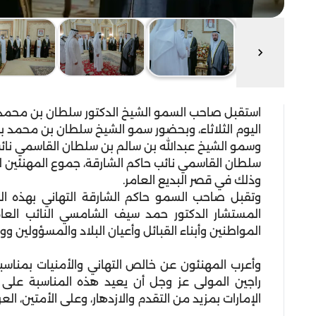
استقبل صاحب السمو الشيخ الدكتور سلطان بن محمد 
اليوم الثلاثاء، وبحضور سمو الشيخ سلطان بن محمد ب
وسمو الشيخ عبدالله بن سالم بن سلطان القاسمي نائ
سلطان القاسمي نائب حاكم الشارقة، جموع المهنئين 
وذلك في قصر البديع العامر.
وتقبل صاحب السمو حاكم الشارقة التهاني بهذه الم
المستشار الدكتور حمد سيف الشامسي النائب العا
المواطنين وأبناء القبائل وأعيان البلاد والمسؤولين ووف
وأعرب المهنئون عن خالص التهاني والأمنيات بمناسبة
راجين المولى عز وجل أن يعيد هذه المناسبة على 
الإمارات بمزيد من التقدم والازدهار، وعلى الأمتين، العرب