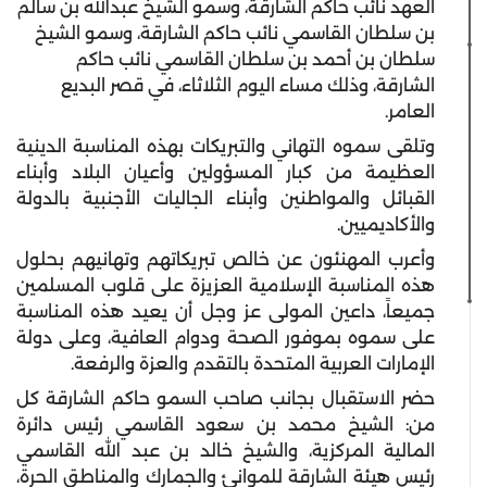
العهد نائب حاكم الشارقة، وسمو الشيخ عبدالله بن سالم
بن سلطان القاسمي نائب حاكم الشارقة، وسمو الشيخ
سلطان بن أحمد بن سلطان القاسمي نائب حاكم
الشارقة، وذلك مساء اليوم الثلاثاء، في قصر البديع
العامر.
وتلقى سموه التهاني والتبريكات بهذه المناسبة الدينية
العظيمة من كبار المسؤولين وأعيان البلاد وأبناء
القبائل والمواطنين وأبناء الجاليات الأجنبية بالدولة
والأكاديميين.
وأعرب المهنئون عن خالص تبريكاتهم وتهانيهم بحلول
هذه المناسبة الإسلامية العزيزة على قلوب المسلمين
جميعاً، داعين المولى عز وجل أن يعيد هذه المناسبة
على سموه بموفور الصحة ودوام العافية، وعلى دولة
الإمارات العربية المتحدة بالتقدم والعزة والرفعة.
حضر الاستقبال بجانب صاحب السمو حاكم الشارقة كل
من: الشيخ محمد بن سعود القاسمي رئيس دائرة
المالية المركزية، والشيخ خالد بن عبد الله القاسمي
رئيس هيئة الشارقة للموانئ والجمارك والمناطق الحرة،