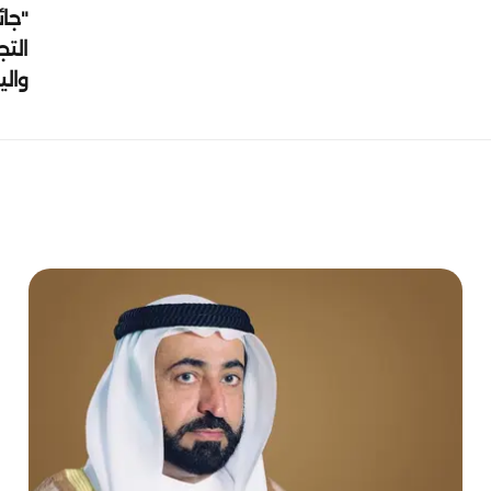
"جائ
التج
وال