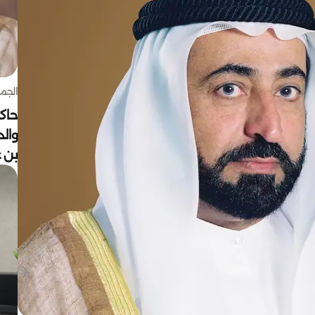
الجمعة 7 أغ
حاكم
وال
بن ع