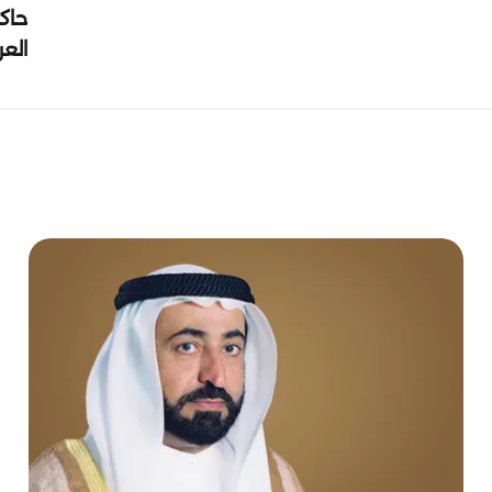
حاك
الع