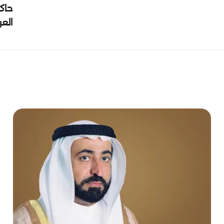
حاك
الع