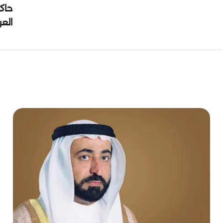
حاك
الع