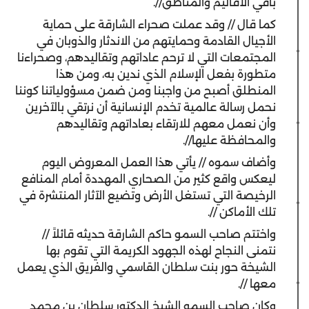
باقي الأقاليم والمناطق//.
كما قال // وقد عملت صحراء الشارقة على حماية
الأجيال القادمة وحمايتهم من الاندثار والذوبان في
المجتمعات التي لا ترحم عاداتهم وتقاليدهم، وصحراءنا
متطورة بفعل الإسلام الذي ندين به، ومن هذا
المنطلق أصبح من واجبنا ومن ضمن مسؤولياتنا كوننا
نحمل رسالة عالمية تخدم الإنسانية أن نرتقي بالآخرين
وأن نعمل معهم للارتقاء بعاداتهم وتقاليدهم
والمحافظة عليها//.
وأضاف سموه // يأتي هذا العمل المعروض اليوم
ليعكس واقع كثير من الصحاري المهددة أمام المنافع
الرخيصة التي تستغل الأرض وتضيع الآثار المنتشرة في
تلك الأماكن //.
واختتم صاحب السمو حاكم الشارقة حديثه قائلاً //
نتمنى النجاح لهذه الجهود الكريمة التي تقوم بها
الشيخة حور بنت سلطان القاسمي والفريق الذي يعمل
معها //.
وكان صاحب السمو الشيخ الدكتور سلطان بن محمد