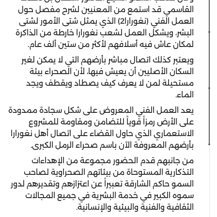
القاسمي قد استمع من المعنيين لشرح مفصل حول
العمل الفني (نغورارا2) الذي يمثل شتى الأمور لشتى
البشر، ويشكل العمل لشعب نغورارا خارطة من الذاكرة
لمكان عاش فيه أسلافهم لأكثر من ستين ألف عام.
ويعتبر كذلك اتصال مباشر بأرضهم التي لا يمكن لغير
السكان الأصليين أن يعيش فيها، لأن الصحراء بيئة
مستحيلة لمن لا يعرف كيف يصطاد ويقطف ويجد
الماء.
يعد العمل الفني المعروض على شكل سجادة ممدودة
على الأرض رمزاً قوياً للتضامن ومقاومة للمشروع
الاستعماري الذي حاول القضاء على اتصال أهل نغورارا
بأرضهم المعروفة الآن باسم صحراء الرمل الكبرى.
من جانبهم قدم الحضور مجموعة من الإهداءات
التذكارية المستوحاة من بيئاتهم الصحراوية لصاحب
السمو حاكم الشارقة تعبيراً عن اعتزازهم وتقديرهم لدور
سموه الكبير في خدمة البشرية في جميع المجالات
الثقافية والفنية والبيئية والإنسانية.