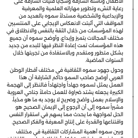
الأطفال وناشئة الشارقة وسجايا فتيات الشارقة على
رعاية النشء وتطوير مهاراته العلمية والمعرفية
والإبداعية والشخصية مستدلاً سموه بالعديد من
المواقف التي أثبتت الانعكاس الإيجابي على المنتسبين
لهذه المؤسسات من خلال الثقة بالنفس والانطلاق في
مختلف المجالات بتميز وإبداع، وأوضح سموه أن جميع
هذه المؤسسات تمت إعادة النظر فيها للبدء من جديد
بشكل متطور ومتقدم وبالاستفادة من تجربتها خلال
السنوات الماضية.
وحول جهود سموه الثقافية في مختلف أقطار الوطن
العربي أوضح صاحب السمو حاكم الشارقة أن هذا
العمل يمثل لسموه جهاداً واجتهاداً فالنظر إلى الهجمة
الكبيرة يجعله يشتد ضراوة للعمل حاملاً جناحي العروبة
والإسلام بعمل واضح وصريح لا يوجد به ما هو مخبأ،
مشيراً سموه إلى أن الرجوع إلى الإيمان الصحيح هو
الحل لمواجهة ما يحدث مما يسهم في استقرار النفس
واقتناعها والقدرة على إنتاج المعرفة والفكر الصحيح.
وبين سموه أهمية المشاركات الثقافية في مختلف