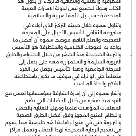
المعرفية والعلمية والثقافية فالرجاء أن يكون هذا
الكتاب رسولاً للجميع ليس لدولة الامارات العربية
المتحدة فحسب بل للأمة العربية والاسلامية.
وتناول سموه خلال حديثه التركيز الذي أولاه في
مشروعه الثقافي لتأسيس الأجيال على المعرفة
الصحيحة والعلم النافع، موضحاً سموه أن أفضل ما
يواجه به الموجات الظلامية والمتطرفة هو التأسيس
والتربية الصحيحة منذ الصغر من خلال الاحتواء، والطرق
التربوية السليمة والاستمرارية معه حتى يصل إلى
المرحلة الجامعية وهذا التأسيس يجعل من الفرد
متعلماً حتى لو ترك في موقفٍ ما يكون باستطاعته
التفكير واتخاذ المناسب.
وأشار سموه إلى أن إمارة الشارقة بمؤسساتها تعمل مع
الفرد منذ صغره من خلال الحضانات التي تضم
المعلمات المؤهلات علمياً ومهنياً للعناية بالطفل
والنظام المتبع المجهز وفق أفضل الطرق الصحية
والتربوية حتى في منع الرضاعة الغير طبيعية مما يسهم
في تقديم الرعاية الصحيحة لهذا الطفل، وتعمل مراكز