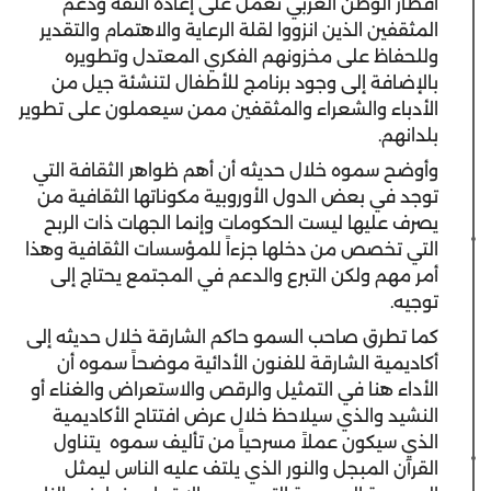
أقطار الوطن العربي تعمل على إعادة الثقة ودعم
المثقفين الذين انزووا لقلة الرعاية والاهتمام والتقدير
وللحفاظ على مخزونهم الفكري المعتدل وتطويره
بالإضافة إلى وجود برنامج للأطفال لتنشئة جيل من
الأدباء والشعراء والمثقفين ممن سيعملون على تطوير
بلدانهم.
وأوضح سموه خلال حديثه أن أهم ظواهر الثقافة التي
توجد في بعض الدول الأوروبية مكوناتها الثقافية من
يصرف عليها ليست الحكومات وإنما الجهات ذات الربح
التي تخصص من دخلها جزءاً للمؤسسات الثقافية وهذا
أمر مهم ولكن التبرع والدعم في المجتمع يحتاج إلى
توجيه.
كما تطرق صاحب السمو حاكم الشارقة خلال حديثه إلى
أكاديمية الشارقة للفنون الأدائية موضحاً سموه أن
الأداء هنا في التمثيل والرقص والاستعراض والغناء أو
النشيد والذي سيلاحظ خلال عرض افتتاح الأكاديمية
الذي سيكون عملاً مسرحياً من تأليف سموه يتناول
القرآن المبجل والنور الذي يلتف عليه الناس ليمثل