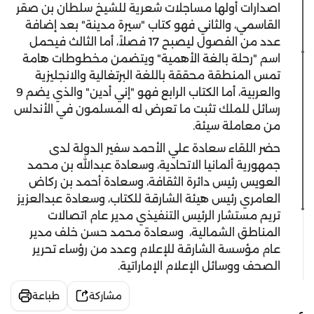
اصدارات أولها مساجلات شعرية للشيخ سلطان بن صقر
القاسمي، والثاني فهو كتاب "سيرة مدينة" بعد إضافة
عدد من الفصول ليصبح 17 فصلاً، أما الثالث فيحمل
اسم "رحلة بالغة الأهمية" ويتضمن مخطوطات هامة
تمس المنطقة محققة باللغة البرتغالية والانجليزية
والعربية، أما الكتاب الرابع فهو "إني أدين" والذي يضم 9
رسائل للملك تثبت ما تعرض له المسلمون في الأندلس
من معاملة سيئة.
حضر اللقاء سعادة علي الأحمد سفير الدولة لدى
جمهورية ألمانيا الاتحادية، وسعادة عبدالله بن محمد
العويس رئيس دائرة الثقافة، وسعادة أحمد بن ركاض
العامري رئيس هيئة الشارقة للكتاب، وسعادة عبدالعزيز
تريم مستشار الرئيس التنفيذي مدير عام اتصالات
المناطق الشمالية، وسعادة محمد حسن خلف مدير
عام مؤسسة الشارقة للإعلام وعدد من رؤساء تحرير
الصحف ووسائل الإعلام الإماراتية.
مشاركة
طباعة