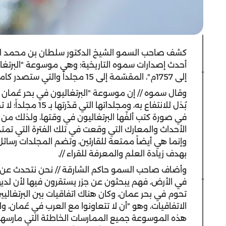
كشف صاحب السمو الشيخ الدكتور سلطان بن محمد ال
إلى 1757م"، المقسّمة إلى 15 مجلداً والتي ستصدر كاملة خلال شهرين.
بُذل للانتفاع به، و
في صورة كتب ألفّها البرتغاليون في وقتها، ولذلك 
وإنما هي أيضاً ممتعة للقارئين، وتضم المجلدات رسائ
بهدف زيادة العلم والمعرفة للقراء //.
وأضاف صاحب السمو حاكم الشارقة // نحن نتحدث عن بح
في الأرض، فهم يبحثون عن جزر يستقرون فيها لأن لديه
تحوم في بحر عمان، وكان هناك اتفاقيات بين البرتغال
الاتفاقيات، وهو "أن لا تتعاونوا مع العرب في عُمان، و
هذه الموسوعة جميع الممارسات الخاطئة التي مارسها ا