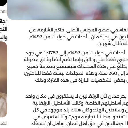
الثلاثاء 4 أغسط
"جائ
التج
قاسمي، عضو المجلس الأعلى، حاكم الشارقة، عن
أحدث إصدارات سموه التاريخية؛ وهي موسوعة "البرتغاليون في بحر عُمان .. أحداث في حوليات من 1497م
وال
وقال سموه // إن موسوعة "البرتغاليون في بحر عُمان .. أحداث في حوليات من 1497م إلى 1757م" هي جهد
مجلداتها التي قدّرتها بـ 15 مجلداً؛ لا تحتوي فقط على وثائق وإنما تضم أيضاً وثائق مطولة
من يطلع على هذه المجلدات سيستمتع بمعرفة جميع
الأحداث والمعارك التي وقعت في تلك الفترة التي تمتد إلى 260 سنة، وهذه المجلدات ليست فقط للباحثين؛
ل بعض الشخصيات البارزة في هذه الفترة؛ وذلك
ر عمان لأن البرتغاليين لا يستقرون في مكان واحد
م أساطيلهم الخاصة، وكانت الأساطيل البرتغالية
يين وسلاطين الهند؛ وكان هناك بند موجود في كل
لا تفتحوا مجالاً للتجارة معهم"، وأنا استعرض في
الخميس 30 
لبرتغاليون في حق أهل عُمان، ونأمل أن يُستفاد