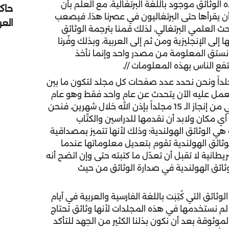
لوثائق موجود باللغة البرتغالية، مع العلم بأن
حاك
أن يقرأها حتى البرتغاليون في عصرنا هذا، فيصعب
الع
 العلمي البرتغالي، لذلك قمنا بترجمة الوثائق
ا إلى الإنجليزية ومن ثم إلى العربية، وبذلك وفّرنا
لم نستق المعلومة من مصدر واحد وإنما نأخذ
فع الناس بهذه المعلومات //.
د سموه قائلاً // الموسوعة مقسمة إلى 15 مجلداً ونحن نحدد عدد صفحات كل مجلد لتكون ما بين
دأ العمل عليه الآن يتحدث عن عام واحد فقط وهو عام
1507، وذلك لأن هذا العام كان مليئاً بالأحداث، وسننتهي من إنجاز الـ 15 مجلداً بإذن الله خلال شهرين، فنحن
 مكان ولابد أن نقدمها للدراسين والكتّاب
ي الوثائق الهولندية؛ وذلك لأنها تتميز بمصداقية
 الوثائق الهولندية تقوم بتعديل معلوماتها عندما
ريطانية لا تقبل أن تعدّل ما كتبته حتى وإن اتضح أنه
ائق الهولندية في صدارة الوثائق من حيث
ق التي كُتِبَت باللغة الفارسية والعربية في أيام
ا لم نستخدمها في هذه المجلدات لأنها وثائق تحتاج
وثوقة بعد أن نكون بذلنا الكثير من الجهد للتأكد