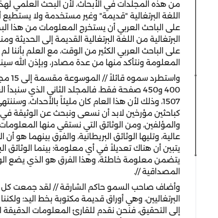
من هذه المجلدات في الأبحاث، لأن البحث العلمي لهذه ا
اللغة البرتغالية "قديمة" وغير مستخدمة ولا يستطيع 
على الباحث العربي أن يستخرج المعلومات من هذا البحث
البرتغالية من اللغة البرتغالية القديمة إلى الحديثة ومنه
على الباحث العربي الكثير من الوقت، مع العلم بأننا 
المعلومة ونتأكد منها من عدة مصادر، وبإذن الله سينت
واستطر
400 و450 صفحة فقط، فالمجلد الثاني الذي سنب
كباحثين مؤرخين لابد أن نسعى ونبحث عن الوثيقة في أي
والمؤلفين، ومن الوثائق التي نستقي منها المعلومات ه
عالية، وتليها الوثائق البريطانية، والفرق بينهما هو أن
يتبين أن هناك تعديلاً في أي معلومة؛ بينما الوثائق الب
يتضمن معلومة خاطئة، وهذا الفرق هو الذي يضع الوث
المصداقية //.
وأضاف صاحب السمو حاكم الشارقة // لقد جمعت كل الوثائ
البرتغاليين، وهي أوراق قديمة مكتوبة بخط اليد؛ ولكنن
إلى التحقيق، فنحن نقدم للقارئ المعلومات الدقيقة الم