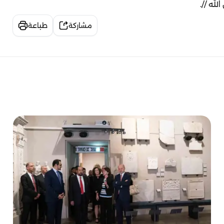
له //.
مشاركة
طباعة