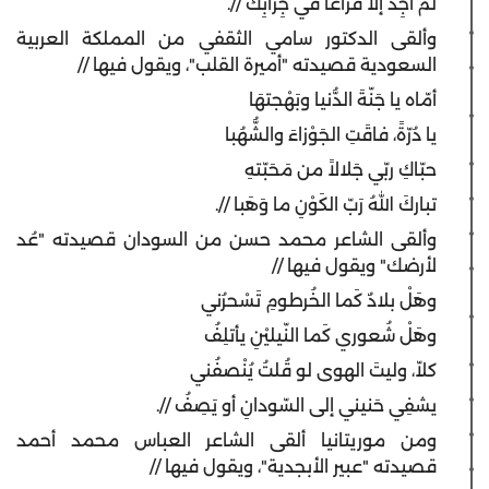
لَمْ أجِدْ إلاّ فَراغاً في جِرابِكْ //.
وألقى الدكتور سامي الثقفي من المملكة العربية
السعودية قصيدته "أميرة القلب"، ويقول فيها //
أمّاه يا جَنّةَ الدُّنيا وبَهْجتهَا
يا دُرّةً، فاقَتِ الجَوْزاءَ والشُّهُبا
حبّاكِ ربّي جَلالاً من مَحَبّتهِ
تباركَ اللهُ رَبّ الكَوْنِ ما وَهَبا //.
وألقى الشاعر محمد حسن من السودان قصيدته "عُد
لأرضك" ويقول فيها //
وهَلْ بلادٌ كَما الخُرطومِ تَسْحرُني
وهَلْ شُعوري كَما النّيليْنِ يأتلِفُ
كلاّ، وليتَ الهوى لو قُلتُ يُنْصفُني
يشفِي حَنيني إلى السّودانِ أو يَصِفُ //.
ومن موريتانيا ألقى الشاعر العباس محمد أحمد
قصيدته "عبير الأبجدية"، ويقول فيها //