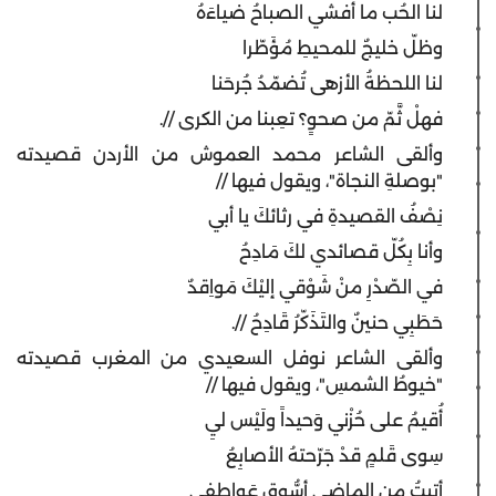
لنا الحُب ما أفشي الصباحُ ضياءَهُ
وظلّ خليجٌ للمحيطِ مُؤَطّرا
لنا اللحظةُ الأزهى تُضمّدُ جُرحَنا
فهلْ ثَّمّ من صحوٍ؟ تعِبنا من الكرى //.
وألقى الشاعر محمد العموش من الأردن قصيدته
"بوصلةِ النجاة"، ويقول فيها //
نِصْفُ القصيدةِ في رثائكَ يا أبي
وأنا بِكُلّ قصائدي لكَ مَادِحُ
في الصّدْرِ منْ شَوْقي إليْكَ مَواِقدٌ
حَطَبِي حنينٌ والتَذَكّرُ قَادِحُ //.
وألقى الشاعر نوفل السعيدي من المغرب قصيدته
"خيوطُ الشمسِ"، ويقول فيها //
أُقيمُ على حُزْني وَحيداً ولَيْس ليِ
سِوى قَلمٍ قدْ جَرّحتهُ الأصابِعُ
أتيتُ من الماضي أسُّوق عَواطفي