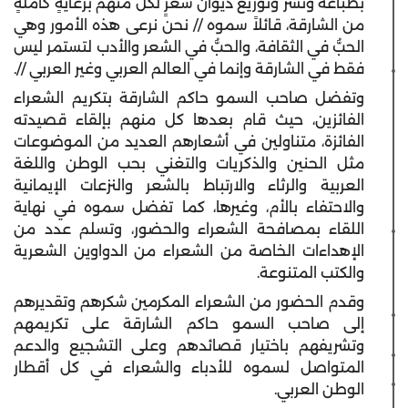
بطباعة ونشر وتوزيع ديوان شعرٍ لكل منهم برعايةٍ كاملةٍ
من الشارقة، قائلاً سموه // نحن نرعى هذه الأمور وهي
الحبُّ في الثقافة، والحبُّ في الشعر والأدب لتستمر ليس
فقط في الشارقة وإنما في العالم العربي وغير العربي //.
وتفضل صاحب السمو حاكم الشارقة بتكريم الشعراء
الفائزين، حيث قام بعدها كل منهم بإلقاء قصيدته
الفائزة، متناولين في أشعارهم العديد من الموضوعات
مثل الحنين والذكريات والتغني بحب الوطن واللغة
العربية والرثاء والارتباط بالشعر والنزعات الإيمانية
والاحتفاء بالأم، وغيرها، كما تفضل سموه في نهاية
اللقاء بمصافحة الشعراء والحضور، وتسلم عدد من
الإهداءات الخاصة من الشعراء من الدواوين الشعرية
والكتب المتنوعة.
وقدم الحضور من الشعراء المكرمين شكرهم وتقديرهم
إلى صاحب السمو حاكم الشارقة على تكريمهم
وتشريفهم باختيار قصائدهم وعلى التشجيع والدعم
المتواصل لسموه للأدباء والشعراء في كل أقطار
الوطن العربي.