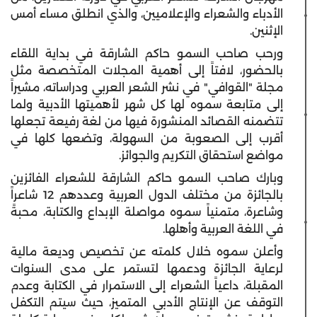
الأدباء والشعراء والإعلاميين، والذي انطلق مساء أمس
الإثنين.
ورحب صاحب السمو حاكم الشارقة في بداية اللقاء
بالحضور، لافتاً إلى أهمية المجلات المتخصصة مثل
مجلة "القوافي" في نشر الشعر العربي ودراساته، مشيراً
إلى متابعة سموه لها كل شهر لأهميتها الأدبية ولما
تتضمنه القصائد المنشورة فيها من لغة رفيعة تجعلها
أقرب إلى الصعوبة من السهولة، وتضعها كلها في
مواضع استحقاق التكريم والجوائز.
وبارك صاحب السمو حاكم الشارقة للشعراء الفائزين
بالجائزة من مختلف الدول العربية وعددهم 12 شاعراً
وشاعرة، متمنياً سموه مواصلة الإبداع والكتابة، محبةً
في اللغة العربية وأهلها.
وأعلن سموه خلال كلمته عن تخصيص وديعة مالية
لرعاية الجائزة ودعمها لتستمر على مدى السنوات
المقبلة، داعياً الشعراء إلى الاستمرار في الكتابة وعدم
التوقف عن الإنتاج الأدبي المتميز، حيث سيتم التكفل