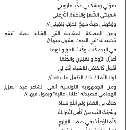
صَوْتي ويَسْكُبني عَذْباً فَأرْويني
سَفينتي الشّعْرُ والأحْلامُ أشْرِعتي
ووُجُهَتي حَيْثُ مَوجُ الحَرْفِ يُلقِيني //.
ومن المملكة المغربية ألقى الشاعر عماد أفقير
قصيدته "في البدء"، ويقول فيها //
في البدءِ كُنْتِ، وكُنتُ الحبرَ والورقَا
أغازُل الرُّوحَ والعَيْنينِ والخُلُقا
أقُولُ كَالطّفل للأشياء إنّكِ لِي
لولا التَّملكُ ذاكَ الطَّفلُ مَا نَطَقا //.
ومن الجمهورية التونسية ألقى الشاعر عبد العزيز
الهمامي قصيدته "ظلال غائبة" ويقول فيها //
طافَ بي العُمْرُ ولم أبلُغْ مَداهُ
وشَرِبْتُ التّيهَ مِنْ كَأْسِ اغْترابِكْ
كُلّمَا أَوْغلْتُ في صَمْتِ البَراريِ