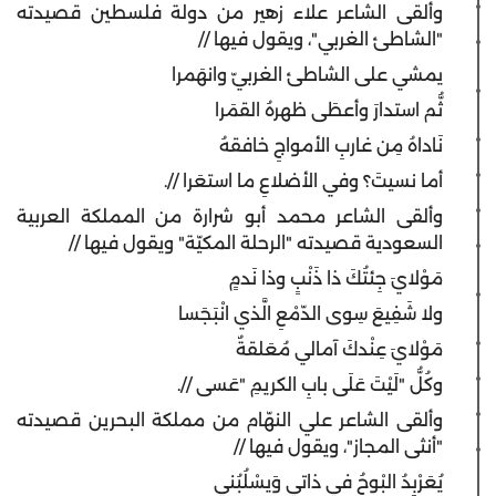
وألقى الشاعر علاء زهير من دولة فلسطين قصيدته
"الشاطئ الغربي"، ويقول فيها //
يمشي على الشاطئ الغربيّ وانهَمرا
ثُّم استدارَ وأعطَى ظهرهُ القمَرا
نَاداهُ مِن غاربِ الأمواجِ خافقهُ
أما نسيتَ؟ وفي الأضلاعِ ما استعَرا //.
وألقى الشاعر محمد أبو شرارة من المملكة العربية
السعودية قصيدته "الرحلة المكيّة" ويقول فيها //
مَوْلايَ جِئتُكَ ذا ذَنْبٍ وذا نَدمٍ
ولا شَفِيعَ سِوى الدّمْعِ الَّذي انْبَجَسا
مَوْلايَ عِنْدكَ آمالي مُعَلقةٌ
وكُلُّ "لَيْتَ عَلَى بابِ الكريمِ "عَسى //.
وألقى الشاعر علي النهّام من مملكة البحرين قصيدته
"أنثى المجاز"، ويقول فيها //
يُعَرْبِدُ البْوحُ في ذاتي وَيسْلُبُني