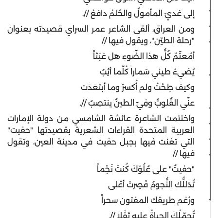
إلى غَديَ المأمولُ والحُلمُ دافعُ //.
ومن العراق، ألقى الشاعر عمر السراي قصيدته بعنوان
"رحلة الطيّن"، ويقول فيها //
أمُعتّمٌ كُلُّ هذا الضّوءِ هل عَبَثاً
يُضيءُ طيني سَماراً كُلّما أثِبُ
وكيفَ طِحْتُ ولم أُكسرْ وما أبتعَدَت
عنّي القُلوبُّ وفِيّ الطينُ ينتصِبُ //.
واختتمت الشاعرة عائشة الشامسي من دولة الإمارات
العربية المتحدة القراءات الشعرية بقصيدتها "حفيت"
التي تغنت فيها بجبل حفيت في مدينة العين، وتقول
فيها //
"حفيتُ" على عُلُوّكَ كُنتَ نَجْماً
تُدَللُّك النُّجومُ فَصِرتَ أعْلى
ورُغم طريقك المفتون سحراً
تُحمّلُكَ الحياةُ عليهِ ثِقْلا //.