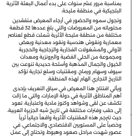
بمناسبة مرور عشر سنوات على بدء أعمال البعثة الأثرية
البلجيكية في منطقة مليحة.
وتجول سموه والحضور في أرجاء المعرض متفقدين
محتوياته من المعروضات والتي بلغ عددها 32 قطعة
مختلفة من منطقة مليحة الأثرية شملت قطع لعناصر
معمارية ونقوش هندسية ونقود معدنية وبعض
الأواني والمشغولات الفخارية والزجاجية والحجرية
ومجموعة من الحلي الفضية والبرونزية ومعدات
الخيول والجمال المذهبة وأسلحة حديدية تنوعت بين
سيوف وسهام ورماح، ومقتنيات وسلع تجارية تؤكد
التاريخ التجاري الهام لهذه المنطقة.
ويأتي افتتاح هذا المعرض في سياق التعريف بإحدى
أهم المناطق الأثرية في دولة الإمارات، والتي ما زالت
تكشف عن لقى وشواهد وكنوز مادية واعتبارية، تعود
إلى حقب وفترات مختلفة في تاريخ شبه الجزيرة العربية،
حيث تترجم هذه المقتنيات الأثرية واقعاً حياتياً ثرياً
وخصباً على المستويين الاقتصادي والاجتماعي، في
عصور شهدت مراحل صعود وهبوط، وتحتاج إلى عمل