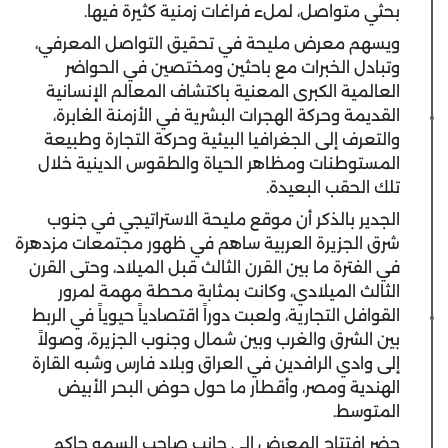
بحثي متواصل، لملء فراغات زمنية كثيرة فيها.
ويسهم معرض مليحة في تحقيق التواصل المعرفي،
وتبادل الخبرات مع باحثين ومختصين في الحواضر
العالمية الكبرى المعنية باكتشاف المعالم الإنسانية
القديمة وحركة الهجرات البشرية في الأزمنة الغابرة،
والتعرف إلى الجغرافيا البيئية وحركة التجارة وطبيعة
المستوطنات ومظاهر الحياة والطقوس الدينية خلال
تلك الحقب البعيدة.
الجدير بالذكر أن موقع مليحة الاستراتيجي في جنوب
شرق الجزيرة العربية ساهم في ظهور مجتمعات مزدهرة
في الفترة ما بين القرن الثالث قبل الميلاد، وحتى القرن
الثالث الميلادي، وكانت بمثابة محطة مهمة لمرور
القوافل التجارية، ولعبت دوراً اقتصادياً حيوياً في الربط
بين الشرق والغرب وبين شمال وجنوب الجزيرة، وصولاً
إلى وادي الرافدين في العراق وبلاد فارس وشبه القارة
الهندية ومصر، وأقطار ما حول حوض البحر الأبيض
المتوسط.
حضر افتتاح المعرض إلى جانب صاحب السمو حاكم