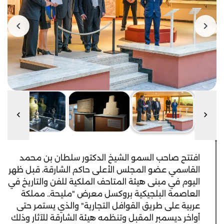
افتتح صاحب السمو الشيخ الدكتور سلطان بن محمد
القاسمي عضو المجلس الأعلى حاكم الشارقة، قبل ظهر
اليوم في مبنى هيئة المتاحف الملكية للفن والتاريخ في
العاصمة البلجيكية بروكسل معرض "مليحة.. مملكة
عربية على طريق القوافل التجارية" والذي يستمر حتى
أواخر ديسمبر المقبل وتنظمه هيئة الشارقة للآثار وذلك