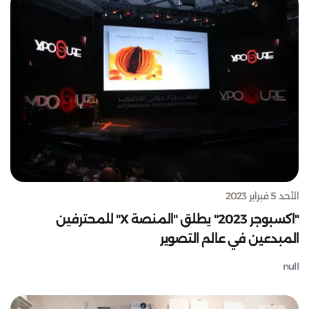
الأحد 5 فبراير 2023
"اكسبوجر 2023" يطلق "المنصة X" للمحترفين
المبدعين في عالم التصوير
null