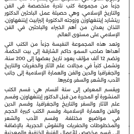
جزءاً من مجموعة كتب نادرة متخصصة في الفن
والتاريخ الإسلامي، وهي حصيلة عمل الباحثين الدكتور
ريتشارد إيتنغهاوزن وزوجته الدكتورة إليزابيث إيتنغهاوزن،
اللذان يعدان من أهم الخبراء والباحثين في الفن
الإسلامي على مستوى العالم.
وتعد هذه المجموعة النفيسة جزءاً من الكتب التي
أهداها صاحب السمو حاكم الشارقة إلى بيت الحكمة،
وتضم 12 ألف مؤلف يعود تاريخ بعضها إلى 200 سنة،
وتشمل كتباً في مجالات علم الآثار والحفريات والتاريخ
والجغرافيا والدين والفن والعمارة الإسلامية إلى جانب
الأدب، والشعر، والسفر، وغيرها.
ويقسم المعرض إلى ستة أقسام هي: قسم الكتب
المنشورة أو المحررة من قبل الدكتور إيتنغهاوزن، وقسم
علم الآثار والسفر والتاريخ والجغرافيا، وقسم الدين
والفن والعمارة الإسلامية، وقسم الكتب كبيرة الحجم
في مواضيع مختلفة، وقسم الأدب والشعر
والمخطوطات والحفريات والنقوش الحجرية، بالإضافة
إلى قسم مخصص للأعمال الفنية الخزفية والمعدنية