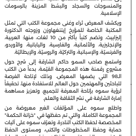
والمنسوجات والسجاد والبسُط المزينة بالرسومات
الإسلامية.
ويكشف المعرض ثراء وغنى مجموعة الكتب التي تمثل
المكتبة الخاصة للمؤرخ إيتنغهاوزن وزوجته الدكتورة
إليزابيث، وتضم كتباً بأكثر من 10 لغات، منها: العربية،
والإنجليزية، والألمانية، والفارسية، واليابانية، والأوردو،
والفرنسيّة، والإسبانية، والتركيّة، والروسيّة، والإيطاليّة.
واستمع صاحب السمو حاكم الشارقة إلى شرح حول
مشروع رقمنة هذه المجموعة القيّمة، بدءاً من الكتب
الـ98 التي يضمها المعرض، وذلك لإتاحة الفرصة
للباحثين والمهتمين حول العالم للاستفادة منها، تحقيقاً
لرؤية سموه بإتاحة المعرفة للجميع، وتعزيز مساهمة
إمارة الشارقة في نشر الثقافة والعلم.
واطلع سموه على المؤلفات الغير معروضة من
المجموعة الكاملة، والتي تم حفظها في "خزانة الحكمة"
المخصصة لحفظ الكتب النادرة، وتعرّف سموه على آليات
حماية وحفظ المخطوطات والكتب، ومستوى الحفظ