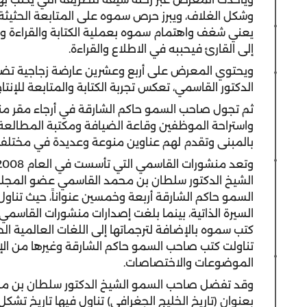
وشكل الغلاف، ويبرز حرص سموه على المتابعة الحثيثة 
يعني شغف واهتمام سموه بعملية الكتابة والقراءة و
إلى القارئ فيحببه في الاطلاع والقراءة.
ويحتوي المعرض على أربع وعشرين عارضة زجاجية تضم أ
الدكتور القاسمي، تعكس تجربة الكتابة والمتابعة للإنت
ثم تجول صاحب السمو حاكم الشارقة في أرجاء مقر منشو
واستراحة الموظفين وقاعة الضيافة ومكتبة المطالعة
بالمبنى وتقدم لهم عناوين منوعة وعديدة في مختلف ا
الشيخ الدكتور سلطان بن محمد القاسمي عضو المجلس
السمو حاكم الشارقة أربعة وخمسين عنواناً، حيث تناول
السيرة الذاتية، بينما بلغت إصدارات منشورات القاسمي
كتب سموه بالإضافة لترجماتها إلى اللغات العالمية ال
تناولت كتب صاحب السمو حاكم الشارقة وغيرها من ا
الموضوعات والاختصاصات.
وقد تفضل صاحب السمو الشيخ الدكتور سلطان بن مح
بعنوان (تاريخ الخليج الجغرافي) تناول فيها تاريخ تشكل 