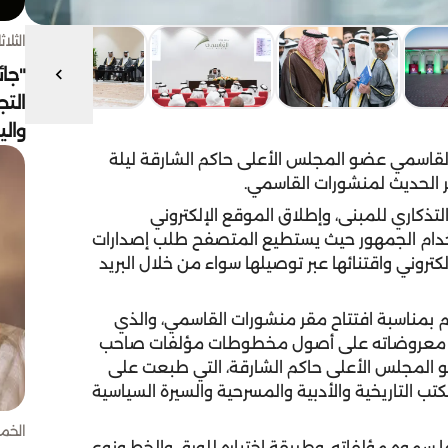
الثلاثاء 4 أغسط
"جائ
التج
وال
لقاسمي عضو المجلس الأعلى حاكم الشارقة ليلة
قر الحديث لمنشورات القاسمي.
تذكاري للمبنى، وإطلاق الموقع الإلكتروني
تخدام الجمهور حيث يستطيع المتصفح طلب إصدارات
كتروني واقتنائها عبر توصيلها سواء من خلال البريد
 بمناسبة افتتاح مقر منشورات القاسمي، والذي
ن معروضاته على أصول مخطوطات مؤلفات صاحب
 المجلس الأعلى حاكم الشارقة، التي طبعت على
تب التاريخية والأدبية والمسرحية والسيرة السياسية
الخميس 30 
 سموه مؤلفاته، وطريقة اختياره للورق والخط ونوع