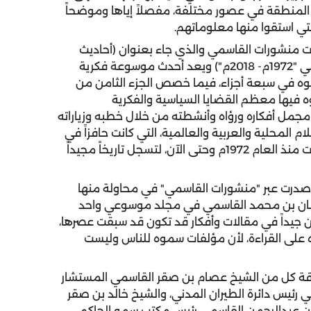
 المنطقة في عصور مختلفة، مفصلاً إياها وموضحاً
لتي استقوا منها معلوماتهم.
 منشورات القاسمي والذي جاء بعنوان (أحاديث
صاحب السمو الشيخ الدكتور سلطان بن محمد القاسمي "1972م- 2018م") ويعد أحدث موسوعة فكرية
 في سبعة أجزاء، فيما خصص الجزء الثامن من
فيها معظم القضايا السياسية والفكرية
 مجمل أفكاره ورؤاه وأنشطته من خلال خطبه وزياراته
م المحلية والعربية والعالمية، التي كانت حافزاً في
بناء وطن وشعب وأمة طيلة فترة حكم سموه التي بدأت منذ العام 1972م وحتى الآن، لتسجل تاريخاً مجيداً
أصدرت عبر "منشورات القاسمي" في محاولة منها
لطان بن محمد القاسمي في مجلد موسوعي واحد
ن جيداً في مقالات وأفكار قد تكون قد سبقت عصرها،
ه على القراءة، لأن مؤلفات سموه للناس وليست
رقة كل من الشيخ عصام بن صقر القاسمي المستشار
رئيس دائرة الطيران المدني، والشيخ خالد بن صقر
بن عبدالرحمن القاسمي رئيس مكتب سمو الحاكم،