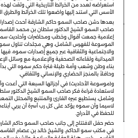
استعراضه لعدد من الخرائط التاريخية التي وثقت لهذه
الأسس التي استند إليها واضعوا تلك الخرائط والطرق ا
بعدها دشن صاحب السمو حاكم الشارقة أحدث إصدارات
إعلامية جمعت أقوال وخطب ومحاضرات وأحاديث سموه
الموسوعة للفهرس الشامل، وهي مجلدات تناول سموه 
والاجتماعية والثقافية عبر جميع إصدارات سموه، فيها
الميدانية ولقاءاته الصحفية والإعلامية مع وسائل الإعلا
وحافلاً بالمنجز الحضاري والإنساني والثقافي.
و(موسوعة الأحاديث) في أجزائها السبعة التي أعدت و
لاستعادة قراءة فكر صاحب السمو الشيخ الدكتور س
وشامل، يستطيع عبره القارئ والمتتبع والمحلل التمع
لاسيما وأن سموه يؤكد على كل رب أسرة أن يربي أبناء
للحفظ في الأدراج.
حضر حفل الافتتاح إلى جانب صاحب السمو حاكم الشا
في مكتب سمو الحاكم، والشيخ خالد بن عصام القاسمي 
القاسمي رئيس هيئة الوقاية والسلامة، والشيخ سالم 