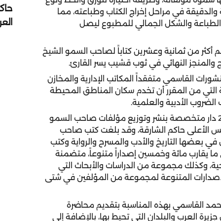
حاك
والدقيقة في مراحل إخراج الكتاب وطباعته، مما
الع
الطباعة والشكل الجمالي للمطبوع ليصل
كثر من ثمانية وعشرين كتاباً لصاحب السمو الشيخ
اج والمنجز النهائي في ثوب قشيب يسر القارئ.
رات القاسمي متفقداً المكاتب الإدارية والمخازن
 التي من المقرر أن تخدم سكان المناطق المحيطة
لضروب الأدبية والعلمية.
وتعد منشورات القاسمي التي تأسست في العام 2008 دار متخصصة بنشر وتوزيع مؤلفات صاحب السمو
 الأعلى حاكم الشارقة، وقد بلغت كتب صاحب
 في بعضها التاريخ والأدب والمسرح والرواية وكتب
 ما يقارب مائة وخمسين إصداراً متنوعاً، متضمنة
حية، وكذلك مجموعة من الدراسات والأبحاث التي
لإصدارات المتنوعة لمجموعة من المؤلفين في شتى
مد القاسمي بهذه المناسبة بتقديم محاضرة
جزيرة العرب والبلدان التي تحيط بها، بالإضافة إلى