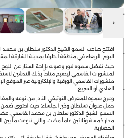
افتتح صاحب السمو الشيخ الدكتور سلطان بن محمد ا
اليوم الأربعاء في منطقة الطرفا بمدينة الشارقة الم
حيث تفضل سموه فور وصوله بإزاحة الستار عن اللوح ال
لمنشورات القاسمي ليصبح متاحاً بذلك التدشين لاس
منشورات القاسمي الورقية والإلكترونية عبر الموقع الإل
العادي أو السريع.
وعرج سموه للمعرض التوثيقي النادر من نوعه والمقام
حمل عنوان (سلطان وخير الجلساء) حيث احتوى ضم
السمو الشيخ الدكتور سلطان بن محمد القاسمي، عضو
مدار خمسة وثلاثين عاماً مضت، والتي تنوعت ما بين الك
الحضارية.
ويأخذك المعرض عبر رحلة شيقة للطريقة التي يكتب بها