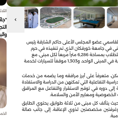
الثلاثاء 4 أغسط
"جائ
التج
وال
لقاسمي عضو المجلس الأعلى حاكم الشارقة رئيس
كني في جامعة خورفكان الذي تم تنفيذه في حرم
الجامعة ويضم مبنيين أحدهما سكن للطالبات والآخر للطلاب بمساحة 6,286 متراً مربعاً لكل مبنى، مع
توفير مختلف المرافق والاحتياجات منها 74 غرفة سكنية في المبنى الواحد، و1,303 موقفاً للسيارات لخدمة
سكن، متعرفاً على أبرز مرافقه وما يضمه من خدمات
لدراسية التفاعلية التي تمكنهن من الدراسة والاستفادة
لى دوره في توفير الاستقرار والتفاعل مع المرافق
ت الخصوصية ومعايير الأمن والسلامة.
ث يتألف كل مبنى من ثلاثة طوابق، يحتوي الطابق
مشرفين، وغرفتين مخصصتين لذوي الإعاقة، إلى جانب صالة
الخميس 30 
ية.