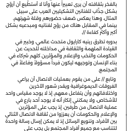
بالفخر بثقافته أن يرى تعبيراً عنها وأنا لا أستطيع أن أروّج
بشكل جذّاب للفنانين التشكيليين العرب على سبيل
المثال، وهذا يعكس ضعف حضورهم وقلة شهرتهم،
بينما في المقابل هناك من روّج لفنانيه ومبدعيه بشكل
أكبر وأكثر كفاءة //.
بدوره تطرق رينيه كارايول متحدث عالمي، وخبير في
القيادة الملهمة والثقافة في مداخلته للحديث عن
الحكومات والنخب والإعلام والمؤثرين كلهم شركاء في
بناء الإنسان وتوجيهه ليكون فرداً مسؤولاً وفاعلاً في
المجتمع.
وتابع // على من يقوم بعمليات الاتصال أن يراعي
الفروقات الديموغرافية ويقدر شعور الآخرين
واختلافاتهم وأن يتفاعل معهم، إذ لا يوجد مقياس واحد
للأشخاص، ولا يمكنني إنكار أنه لا يوجد أحد بارع في
عملية الاتصال من طرفين، إذ يجب على المؤثرين
والإعلام والحكومات أن يعززوا من ثقافة الاتصال الثنائي
بين الأفراد، وتنويع الرسائل إذ لا يمكن إرسال رسالة واحدة
لتتناسب مع جميع أفراد المجتمع بل يجب على