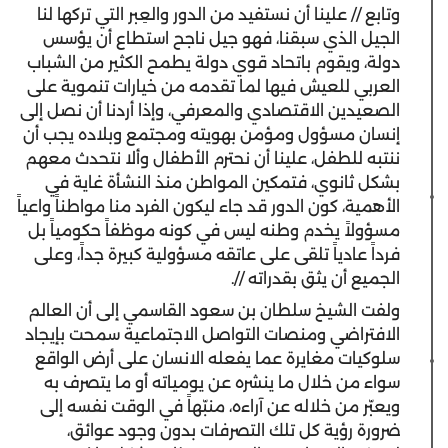
وتابع // علينا أن نستفيد من الدور والعِبر التي تركها لنا
الجيل الذي سبقنا، فهو جيل ناجح استطاع أن يؤسس
دولة، ويقوم باتحاد قوي دولة يطمح الكثير من الشباب
العربي للعيش فيها لما تقدمه من خيارات تنموية على
الصعيدين الاقتصادي والمعرفي، وإذا أردنا أن نصل إلى
إنسان مسؤول ومؤمن بهويته ومجتمع وبلاده يجب أن
ننتبه للطفل، علينا أن نحترم الأطفال وألا نتحدث معهم
بشكل ثانوي، فتمكين المواطن منذ النشأة غاية في
الأهمية، كون الدور قد جاء ليكون الفرد منا مواطناً واعياً
مسؤولاً يخدم وطنه ليس في كونه موظفاً حكومياً بل
فرداً عادياً تلقى على عاتقه مسؤولية كبيرة جداً، وعلى
الجميع أن يثق بقدراته //.
ولفت الشيخ سلطان بن سعود القاسمي إلى أن العالم
الافتراضي ومنصات التواصل الاجتماعية سمحت بإيجاد
سلوكيات مغايرة عما يفعله الانسان على أرض الواقع
سواء من خلال ما ينشره عن يومياته أو ما يتصرف به
ويعبّر من خلاله عن آراءه، منبّهاً في الوقت نفسه إلى
ضرورة رؤية كل تلك التصرفات بدون وجود عوائق،