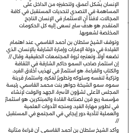
الإنسان بشكل أعمق، ولتحفيزه من الداخل على
المساهمة في التصدي لتحديات المستقبل في كافة
المجالات، لافتاً أن الاستثمار في الإنسان الناجح
المتقدم هو هدفٌ سامٍ تسعى إليه كل الحكومات
المخلصة لشعوبها.
وتوقف الشيخ سلطان بن أحمد القاسمي، عند اهتمام
القيادة في دولة الإمارات وإمارة الشارقة بالإنسان، الذي
تضعه أولاً، وتعتبره ثروة المجتمعات الحقيقية، وقال //
إن استثمار صاحب السمو حاكم الشارقة في الثقافة
والكتاب والقراءة، هو استثمارٌ في تهذيب أخلاق الفرد،
وتزكيةٌ لنفسه وسلوكه وتطويرٌ لفكره، واستثمار قرينة
سموه، سمو الشيخة جواهر بنت محمد القاسمي، رئيسة
المجلس الأعلى لشؤون الأسرة، الجهد والوقت لإنشاء
مؤسسة ربع قرن لصناعة القادة والمبتكرين، هو استثمارٌ
في تطويرِ مهارة الفرد، ومنحِه الأدوات العلمية
والعملية لتأدية دور إيجابي في المجتمع في المستقبل
//.
وأكد الشيخ سلطان بن أحمد القاسمي، أن قراءة متأنية