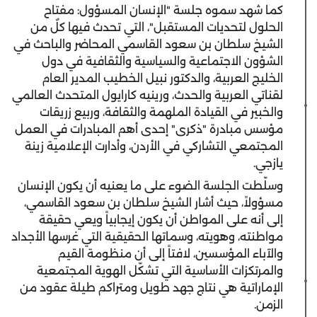
كما شهد سموه جلسة "الإنسان المسؤول: مفتاح
الحلول لتحديات المستقبل"، التي تحدث فيها كلٌ من
الشيخ سلطان بن سعود القاسمي المحاضر والباحث في
الشؤون الاجتماعية والسياسية والثقافية في دول
الخليج العربية، والدكتور نبيل الخطيب المدير العام
لقناتي العربية والحدث، ورينيه كارايول المتحدث العالمي
والخبير في القيادة الملهمة والثقافة، وربيع زريقات
مؤسس مبادرة "ذكرى" إحدى أهم المبادرات في العمل
المجتمعي التشاركي في الأردن، وأدارت الإعلامية زينة
يازجي.
وسلّطت الجلسة الضوء على ما يعنيه أن يكون الإنسان
مسؤولاً، حيث أشار الشيخ سلطان بن سعود القاسمي،
إلى أنه على المواطن أن يكون إيجابياً ويعي حقيقة
مواطنته، وهويته، وسماتها الحقيقية التي غرسها الأجداد
والآباء المؤسسين، لافتاً إلى أن منظومة القيم
والمرتكزات الأساسية التي تشكّل الهوية المجتمعية
الإماراتية هي نتاج جهد طويل ومتراكم طيلة عقود من
الزمن.