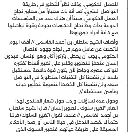
للعمل الحكومي، وذلك نظراً للتطور في طريقة
التواصل البشري، كما أنه بات معياراً من معايير نجاح
العمل الحكومي، مبيناً أن هناك عدد من المؤسسات
الدولية بدأت ربط نجاح الحكومات بجودة وقوة تواصلها
مع كافة أفراد جمهورها.
وأضاف الشيخ سلطان بن أحمد القاسمي // أقف اليوم
لأتحدث عن عامل مهم في نجاح جهود الاتصال
الحكومي، يجب أن يحظى بتركيز أكثر، وهو الإنسان، فبدون
إنسان متحفز للتطوير، وقادر على تغيير أنماط تفكيره
لتواكب عصره، وجاهز لأن يكون قوة دافعة لمستقبل
بلاده، لن تنفعنا كل التقنيات المتطورة في التواصل
معه، ولن تنفعنا كل الخطط التنموية لتطوير حياته
وتأمين مستقبله //.
وحول عدة تساؤلات وردت حول شعار المنتدى لهذا
العام "تغيير سلوك .. تطوير إنسان"، قال الشيخ سلطان
بن أحمد القاسمي // عندما نقول (تغيير السلوك) فإننا
حتماً لا نقصد التدخل في حياة الناس، أو إصدار الأحكام
المسبقة على طريقة حياتهم، فتغيير السلوك الذي