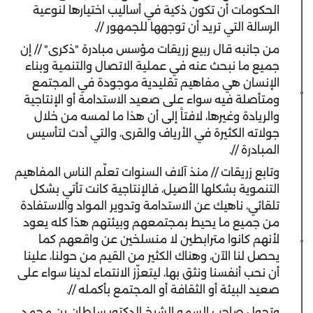
الحكومات أن تكون ذكية في أساليب اختيارها لنوعية
الرسالة التي تريد أن توجهها للجمهور //.
من جانبه قال ربيع زريقات مؤسس مبادرة "ذكرى" // إن
جميع ما نبحث عنه في عملية الاتصال والتنمية وبناء
الإنسان هي مفاهيم تقليدية موجودة في المجتمع
ومتأصلة فيه سواء على صعيد الاستدامة أو الإنتاجية
والريادة وغيرها، لافتاً إلى أن هذا ما لمسه من خلال
جولاته الكثيرة في الأرياف والقرى، والتي أدت لتأسيس
المبادرة //.
وتابع زريقات // منذ آلاف السنوات تعلّم الناس المفاهيم
التنموية بشكلها الأصيل، فالإنتاجية كانت تأتي بشكل
تلقائي، ناهيك عن الاستدامة وتدوير المواد والاستفادة
من جميع ما يحيط بمجتمعهم وبيئتهم هذا كله يعود
لأنهم كانوا مترابطين لا منسلخين عن واقعهم كما
يحصل لنا الآن، وهناك الكثير من القيم من حولنا، علينا
أن نحب أنفسنا ونثق بها، ليتعزّز الانتماء لدينا سواء على
صعيد البيئة أو الثقافة أو المجتمع بأكمله //.
وتجول صاحب السمو الشيخ الدكتور سلطان بن محمد