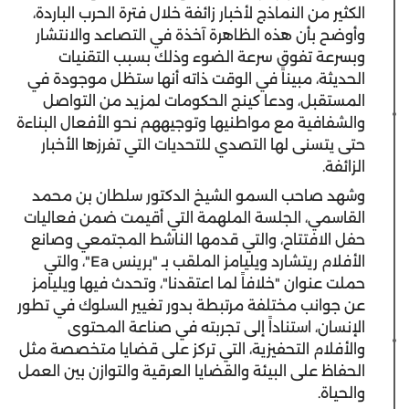
الكثير من النماذج لأخبار زائفة خلال فترة الحرب الباردة،
وأوضح بأن هذه الظاهرة آخذة في التصاعد والانتشار
وبسرعة تفوق سرعة الضوء وذلك بسبب التقنيات
الحديثة، مبيناً في الوقت ذاته أنها ستظل موجودة في
المستقبل، ودعا كينج الحكومات لمزيد من التواصل
والشفافية مع مواطنيها وتوجيههم نحو الأفعال البناءة
حتى يتسنى لها التصدي للتحديات التي تفرزها الأخبار
الزائفة.
وشهد صاحب السمو الشيخ الدكتور سلطان بن محمد
القاسمي، الجلسة الملهمة التي أقيمت ضمن فعاليات
حفل الافتتاح، والتي قدمها الناشط المجتمعي وصانع
الأفلام ريتشارد ويليامز الملقب بـ "برينس Ea"، والتي
حملت عنوان "خلافاً لما اعتقدنا"، وتحدث فيها ويليامز
عن جوانب مختلفة مرتبطة بدور تغيير السلوك في تطور
الإنسان، استناداً إلى تجربته في صناعة المحتوى
والأفلام التحفيزية، التي تركز على قضايا متخصصة مثل
الحفاظ على البيئة والقضايا العرقية والتوازن بين العمل
والحياة.