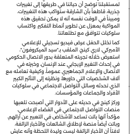
لمستقبلنا توضح أن حياتنا في طريقها إلى تغييرات
جِذرية، قاطعاً بأن الشارقة ستواكب هذه التغييرات،
ومبيناً في الوقت نفسه أنه لا يمكن تحقيق هذه
المواكبة بمعزل عن تطوير أنماط التفكير، واكتساب
سلوكيات تتوافق مع تطلعاتنا.
كما تخلل الحفل عرض فيديو تسجيلي للإعلامي
الأميركي، لاري كينج، الملقب بـ"سيد الميكروفون"،
استعرض خلاله تجربته المتعلقة بدور الاتصال الحكومي
في إحداث التغيير الإيجابي عند الإنسان، وخبرته في
الاتصال والإعلام الجماهيري عموماً، وكيفية تعامله مع
آلاف الشخصيات التي حاورها، ونظرته إلى التأثير الكبير
الذي تحدثه وسائل التواصل الاجتماعي في سلوكيات
الأفراد والجماعات والمؤسسات.
وركز كينج في حديثه على الأدوار التي أصبحت تلعبها
منصات التواصل الاجتماعي في الفضاء الإعلامي،
مؤكداً أنها باتت تساعد الأشخاص في التعبير عن آرائهم،
وباتت أيضاً منصة لإطلاق الشائعات والأخبار الزائفة،
لافتاً أن الأخبار الزائفة ليست وليدة اللحظة وأنه عايش