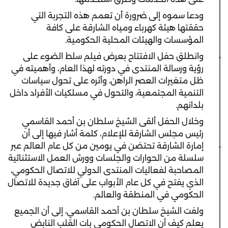
ودعا سموه إلى ضرورة أن تعمم هذه التجربة التي
حققتها هيئة كهرباء ومياه الشارقة على كافة
المؤسسات والهيئات المحلية الحكومية.
وانطلق حفل الافتتاح بعرض فيلم سلط الضوء على
رؤية ورسالة المنتدى في دورته لهذا العام، وأهميته في
ظل متغيرات العصر الراهن، وأثره على تحول سياسات
التنمية المجتمعية، والتحول في مسلكيات الأفراد داخل
بلدانهم.
وخلال الحفل ألقى الشيخ سلطان بن أحمد القاسمي
رئيس مجلس الشارقة للإعلام، كلمة أشار فيها إلى أن
إمارة الشارقة تحتضن في يومين من كل عام العالم عبر
سلسلة من الحوارات والجلسات وورش العمل الاستثنائية
المصاحبة لفعاليات المنتدى الدولي للاتصال الحكومي،
الذي يفتح في كل عام الأبواب على آفاق جديدة للاتصال
الحكومي في المنطقة والعالم.
ولفت الشيخ سلطان بن أحمد القاسمي، إلى أن الجميع
يعلم كيف أن الاتصال الحكومي بات القلب النابض