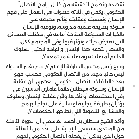
نقصده ونطمح لتحقيقه من خلال برامج الاتصال
الحكومي يكمن في ثلاثة خطوات هي العمل على فهم
الإنسان ونفسيته وعقليته وتأثير محيطه على
سلوكه بطريقة علمية مدروسة، وتوعية الإنسان
بالخيارات السلوكية المتاحة أمامه في مختلف المسائل،
التي تعترض حياته وتؤثر فيها وفي المجتمع ككل،
والسعي لتحفيز هذا الإنسان وإلهامه لاختيار السلوك
الداعم لمصلحته ومصلحة مجتمعه //.
وتابع رئيس مجلس الشارقة للإعلام // علم تغيير السلوك
ليس جانباً مهماً من الاتصال الحكومي فحسب، فهو
يعد حالياً قلبُ الاتصال الحكومي العصري لأن عقلية
الإنسان وسلوكه سيظلان دائماً عاملين أساسيين في
رقي المجتمعات أو تأخرها، ولأن عقلية الإنسان وسلوكه
يؤثران بطريقة إيجابية أو سلبية على نجاح البرامج
والمشاريع التنموية التي تطرحها الحكومات //.
وأكد الشيخ سلطان بن أحمد القاسمي، أن الدورة الثامنة
من المنتدى ستسعى للإجابة على عدد من الأسئلة
حول الذي يمكن أن يفعله الاتصال الحكومي لفهم