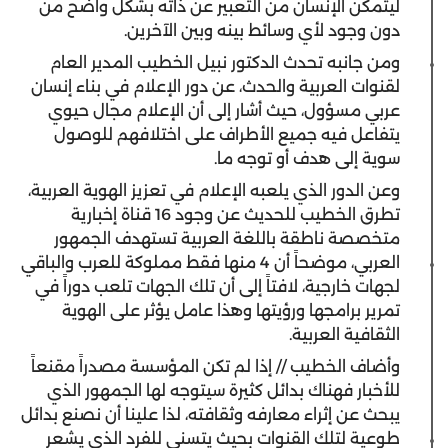
ليتمكن الإنسان من التعبير عن ذاته بشكل واضح من
دون وجود لأي وسائط بينه وبين الآخرين.
ومن جانبه تحدث الدكتور نبيل الخطيب المدير العام
لقنوات العربية والحدث، عن دور الإعلام في بناء إنسان
عربي مسؤول، حيث أشار إلى أن الإعلام مجال حيوي
يتفاعل فيه جميع الأطراف على اختلافهم للوصول
سوية إلى هدف أو توجه ما.
وعن الدور الذي يلعبه الإعلام في تعزيز الهوية العربية،
تطرق الخطيب للحديث عن وجود 16 قناة إخبارية
متخصصة ناطقة باللغة العربية تستهدف الجمهور
العربي، موضحاً أن 4 منها فقط مملوكة للعرب والباقي
لجهات خارجية، لافتاً إلى أن تلك الجهات تلعب دوراً في
تمرير برامجها ورؤيتها وهذا عامل يؤثر على الهوية
الثقافية العربية.
وأضاف الخطيب // إذا لم تكن المؤسسة مصدراً مقنعاً
للأخبار فهناك بدائل كثيرة سيتوجه لها الجمهور الذي
يبحث عن إثراء معارفه وثقافته، لذا علينا أن نصنع بدائل
طوعية لتلك القنوات بحيث يتسنى للفرد الذي يشعر