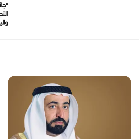
"جائ
التج
وال