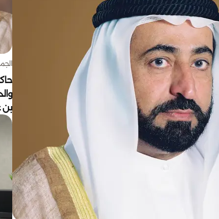
الجمعة 7 أغ
حاكم
وال
بن ع