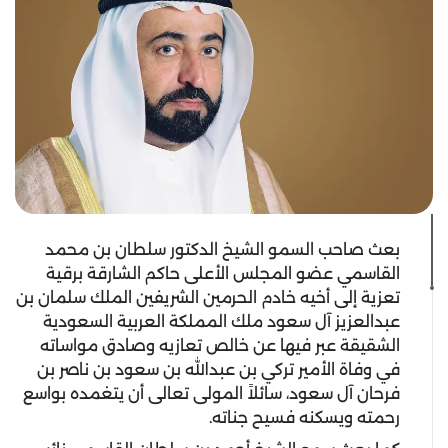
بعث صاحب السمو الشيخ الدكتور سلطان بن محمد
القاسمي عضو المجلس الأعلى حاكم الشارقة برقية
تعزية إلى أخيه خادم الحرمين الشريفين الملك سلمان بن
عبدالعزيز آل سعود ملك المملكة العربية السعودية
الشقيقة عبر فيها عن خالص تعازيه وصادق مواساته
في وفاة الأمير تركي بن عبدالله بن سعود بن ناصر بن
فرحان آل سعود، سائلاً المولى تعالى أن يتغمده بواسع
رحمته ويسكنه فسيح جناته.