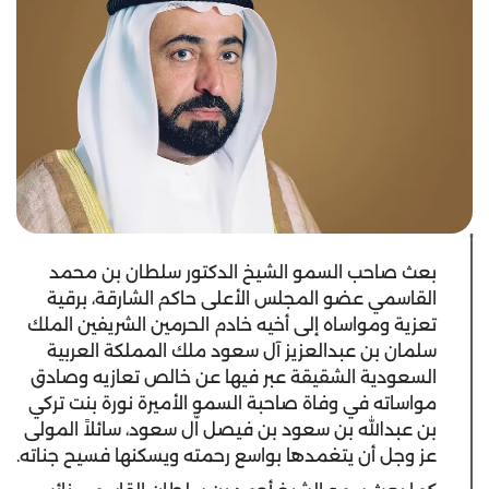
بعث صاحب السمو الشيخ الدكتور سلطان بن محمد
القاسمي عضو المجلس الأعلى حاكم الشارقة، برقية
تعزية ومواساه إلى أخيه خادم الحرمين الشريفين الملك
سلمان بن عبدالعزيز آل سعود ملك المملكة العربية
السعودية الشقيقة عبر فيها عن خالص تعازيه وصادق
مواساته في وفاة صاحبة السمو الأميرة نورة بنت تركي
بن عبدالله بن سعود بن فيصل اّل سعود، سائلاً المولى
عز وجل أن يتغمدها بواسع رحمته ويسكنها فسيح جناته.