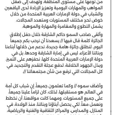
من نوعها على مستوى المنطقة، وتهدف إلى صقل
المواهب والمهارات اليومية وتعزيز الإرادة لدى اليافعين
والشباب في دولة الإمارات العربية المتحدة من خلال
خوض تحدٍ مختلف المستويات ومتعدد المجالات،
يشمل التطوع والمغامرة والمهارة والموهبة.
وألقى صاحب السمو حاكم الشارقة خلال حفل إطلاق
الجائزة كلمة قال فيها // يسعدنا أن نرحب بكم جميعاً
اليوم، لنطلق جائزة هامة جديدة، ندعم من خلالها أبناءنا
وبناتنا الأعزاء، ليس في إمارة الشارقة وحدها، بل في
دولة الإمارات العربية المتحدة كلها، نحفزهم على التميز،
وبذل الجهود الخلاقة، لدفع عجلة التقدم والتجديد، في
كل المجالات التي ترفع من شأن مجتمعاتنا //.
وأضاف سموه // وكما تعلمون جميعاً، إن شباب كل أمة
في العالم هو مستقبلها، لذلك، كان لزاماً علينا جميعاً،
على جميع المستويات، ومهما كانت مواقعنا، أن نخطط
ونعمل معاً، لكي يحصل أبناؤنا وبناتنا، منذ الولادة، في
المنازل، والمدارس، والمراكز الثقافية والفنية والرياضية،