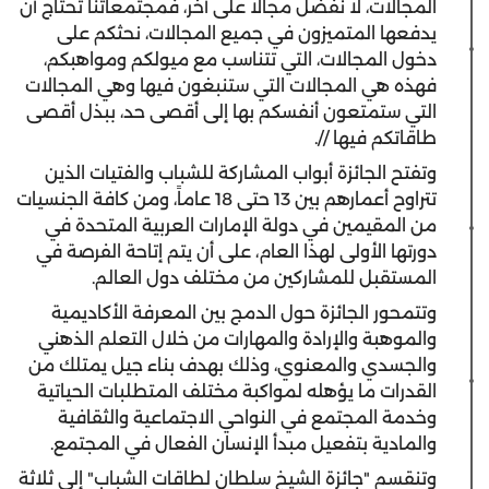
المجالات، لا نفضل مجالا على آخر، فمجتمعاتنا تحتاج أن
يدفعها المتميزون في جميع المجالات، نحثكم على
دخول المجالات، التي تتناسب مع ميولكم ومواهبكم،
فهذه هي المجالات التي ستنبغون فيها وهي المجالات
التي ستمتعون أنفسكم بها إلى أقصى حد، ببذل أقصى
طاقاتكم فيها //.
وتفتح الجائزة أبواب المشاركة للشباب والفتيات الذين
تتراوح أعمارهم بين 13 حتى 18 عاماً، ومن كافة الجنسيات
من المقيمين في دولة الإمارات العربية المتحدة في
دورتها الأولى لهذا العام، على أن يتم إتاحة الفرصة في
المستقبل للمشاركين من مختلف دول العالم.
وتتمحور الجائزة حول الدمج بين المعرفة الأكاديمية
والموهبة والإرادة والمهارات من خلال التعلم الذهني
والجسدي والمعنوي، وذلك بهدف بناء جيل يمتلك من
القدرات ما يؤهله لمواكبة مختلف المتطلبات الحياتية
وخدمة المجتمع في النواحي الاجتماعية والثقافية
والمادية بتفعيل مبدأ الإنسان الفعال في المجتمع.
وتنقسم "جائزة الشيخ سلطان لطاقات الشباب" إلى ثلاثة