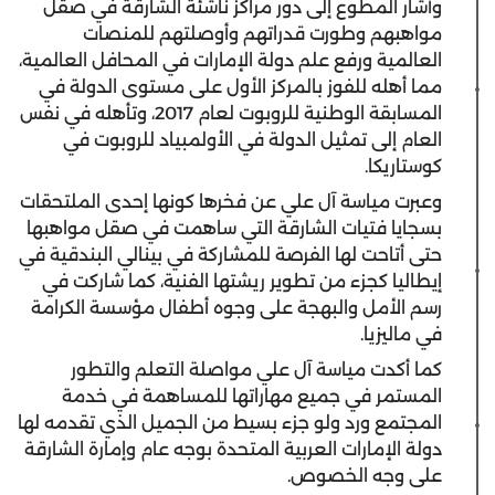
وأشار المطوع إلى دور مراكز ناشئة الشارقة في صقل
مواهبهم وطورت قدراتهم وأوصلتهم للمنصات
العالمية ورفع علم دولة الإمارات في المحافل العالمية،
مما أهله للفوز بالمركز الأول على مستوى الدولة في
المسابقة الوطنية للروبوت لعام 2017، وتأهله في نفس
العام إلى تمثيل الدولة في الأولمبياد للروبوت في
كوستاريكا.
وعبرت مياسة آل علي عن فخرها كونها إحدى الملتحقات
بسجايا فتيات الشارقة التي ساهمت في صقل مواهبها
حتى أتاحت لها الفرصة للمشاركة في بينالي البندقية في
إيطاليا كجزء من تطوير ريشتها الفنية، كما شاركت في
رسم الأمل والبهجة على وجوه أطفال مؤسسة الكرامة
في ماليزيا.
كما أكدت مياسة آل علي مواصلة التعلم والتطور
المستمر في جميع مهاراتها للمساهمة في خدمة
المجتمع ورد ولو جزء بسيط من الجميل الذي تقدمه لها
دولة الإمارات العربية المتحدة بوجه عام وإمارة الشارقة
على وجه الخصوص.