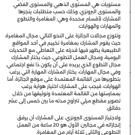
مستويات هي المستوى الذهبي والمستوى الفضي
والمستوى البرونزي، وذلك حسب متطلبات ينجزها
المشارك لأقسام محددة وهي: المغامرة والتطوع
والمهارات والهوايات.
وتتوزع مجالات الجائزة على النحو التالي: مجال المغامرة،
حيث يقوم المشارك بمغامرة تخييم في أحد المواقع
الطبيعية يظهر فيها قدرته على التعاطي مع التحديات
اليومية، ومجال العمل التطوعي، حيث يختار المشارك
مجال التطوع الذي يريده على أن يكون ذا نفع اجتماعي،
وفي مجال المهارات، يختار المشارك المهارة التي يرغب
بتطويرها من القائمة المعتمدة على موقع الجائزة، أما
الهوايات، فيجب على المشارك اختيار هواية يرغب
بممارستها من القائمة المعتمدة وتوثيقها من خلال
تصوير مقطع مرئي تتراوح مدته ما بين خمس إلى عشر
دقائق.
ولاجتياز المستوى البرونزي، على المشارك أن يرفق
إنجازاته في مجالين: الأول هو 20 ساعة من العمل
التطوعي والثاني ثلاثة أيام من المغامرة.