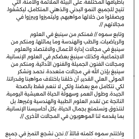
بأطيافها المختلفة، على البيئة الملائمة والآمنة، التي
تتيح للجميع، النمو البدني والذهني المتكامل، ليكشفوا،
ويصقلوا من خلالها مواهبهم، وليتميزوا ويبرزوا في
مجالاتهم //.
وتابع سموه // فمنكم من سينبغ في العلوم
والرياضيات، والطب والهندسة وما يماثلها، ومنكم من
سينبغ في مجالات إدارة الأعمال والاقتصاد والعلوم
الاجتماعية، وكذلك سينبغ بعضكم في العلوم الإنسانية،
ومجالات الفنون الجميلة والفنون الأدائية، ومنكم من
سينبغ بإذن الله في مجالات متعددة، نحمد ونشكر
المولى العلي القدير، أن خلقنا باختلاف مواهبنا وقدراتنا،
لكي نتكامل مع بعضنا، ولكي لا ننعم فقط بالصحة
الجيدة، وطول العمر، وسهولة الحياة المعيشية اليومية،
الناتجة عن تقدم العلوم الطبية والهندسية وغيرها، بل
لنتذوق ونستمتع بجمال الحياة، بكل أحاسيسنا الإنسانية،
بما يقدمه لنا الموهوبون في المجالات الأخرى //.
واختتم سموه كلمته قائلاً // نحن نشجع التميز في جميع