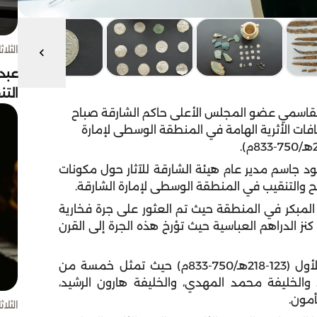
الثلاثاء 4 أغسط
عبد
الت
لقاسمي عضو المجلس الأعلى حاكم الشارقة صباح
شافات الأثرية الهامة في المنطقة الوسطى لإمارة
جاسم مدير عام هيئة الشارقة للآثار حول مكونات
ح والتنقيب في المنطقة الوسطى لإمارة الشارقة.
 المبكر في المنطقة حيث تم العثور على جرة فخارية
نز الدراهم العباسية حيث تؤرخ هذه الجرة إلى القرن
وتنتمي المجموعة المكتشفة إلى العصر العباسي الأول (123-218هـ/750-833م) حيث تمثل خمسة من
والخليفة محمد المهدي، والخليفة هارون الرشيد،
أمون.
الثلاثاء 4 أغسط