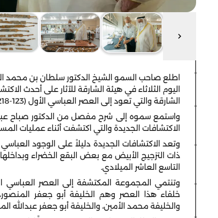
اطلع صاحب السمو الشيخ الدكتور سلطان بن محمد ا
اليوم الثلاثاء في هيئة الشارقة للآثار على أحدث الاكت
الشارقة والتي تعود إلى العصر العباسي الأول (123-218هـ/750-833م).
واستمع سموه إلى شرح مفصل من الدكتور صباح عبود 
الاكتشافات الجديدة والتي اكتشفت أثناء عمليات المس
وتعد الاكتشافات الجديدة دليلاً على الوجود العباسي
ذات التزجيج الأبيض مع بعض البقع الخضراء وبداخلها ك
التاسع العاشر الميلادي.
خلفاء هذا العصر وهم الخليفة أبو جعفر المنصور، 
والخليفة محمد الأمين، والخليفة أبو جعفر عبدالله الم