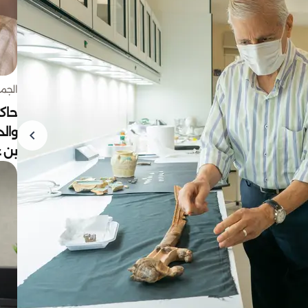
الجمعة 7 أغ
حاكم
وال
بن ع