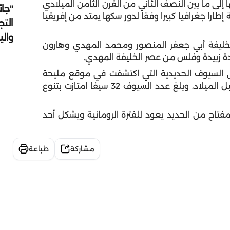
 إلى ما بين النصف الثاني من القرن الثامن الميلادي
"جائ
اراً جغرافياً كبيراً وفقاً لدور سكها يمتد من إفريقيا
التج
وال
ليفة أبي جعفر المنصور ومحمد المهدي وهارون
دة زبيدة وفلس من عصر الخليفة المهدي.
 السيوف الحديدية التي اكتشفت في موقع مليحة
الأثري والتي تعود بفترتها إلى القرن الثالث – الثاني قبل الميلاد، وبلغ عدد السيوف 32 سيفاً امتازت بتنوع
فتاح من الحديد يعود للفترة الرومانية ويشكل أحد
مشاركة
طباعة