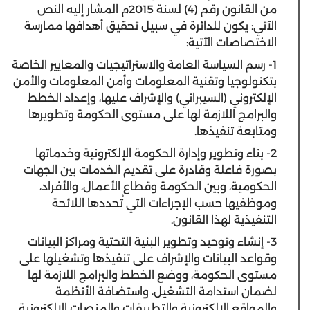
من القانون رقم (4) لسنة 2015م المشار إليه النص
الآتي: يكون للدائرة في سبيل تحقيق أهدافها ممارسة
الاختصاصات الآتية:
1- رسم السياسة العامة والاستراتيجيات والمعايير الخاصة
بتكنولوجيا وتقنية المعلومات وأمن المعلومات والأمن
الإلكتروني (السيبراني) والإشراف عليها، وإعداد الخطط
والبرامج اللازمة لها على مستوى الحكومة وتطويرها
ومتابعة تنفيذها.
2- بناء وتطوير وإدارة الحكومة الإلكترونية وخدماتها
بصورة فاعلة وقادرة على تقديم الخدمات بين الجهات
الحكومية، وبين الحكومة وقطاع الأعمال، والأفراد،
وموظفيها حسب الإجراءات التي تُحددها اللائحة
التنفيذية لهذا القانون.
3- إنشاء وتوحيد وتطوير البنية التحتية ومراكز البيانات
وقواعد البيانات والإشراف على تنفيذها وتشغيلها على
مستوى الحكومة، ووضع الخطط والبرامج اللازمة لها
لضمان استدامة التشغيل، واستضافة الأنظمة
والمواقع الإلكترونية والتطبيقات والمنصات الإلكترونية