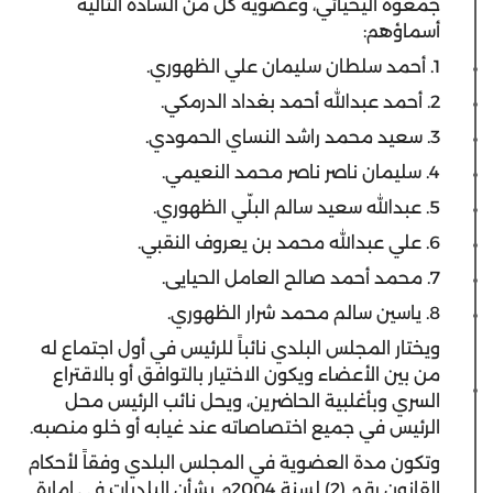
جمعوه اليحيائي، وعضوية كل من السادة التالية
أسماؤهم:
1. أحمد سلطان سليمان علي الظهوري.
2. أحمد عبدالله أحمد بغداد الدرمكي.
3. سعيد محمد راشد النساي الحمودي.
4. سليمان ناصر ناصر محمد النعيمي.
5. عبدالله سعيد سالم البلّي الظهوري.
6. علي عبدالله محمد بن يعروف النقبي.
7. محمد أحمد صالح العامل الحيايى.
8. ياسين سالم محمد شرار الظهوري.
ويختار المجلس البلدي نائباً للرئيس في أول اجتماع له
من بين الأعضاء ويكون الاختيار بالتوافق أو بالاقتراع
السري وبأغلبية الحاضرين، ويحل نائب الرئيس محل
الرئيس في جميع اختصاصاته عند غيابه أو خلو منصبه.
وتكون مدة العضوية في المجلس البلدي وفقاً لأحكام
القانون رقم (2) لسنة 2004م بشأن البلديات في إمارة