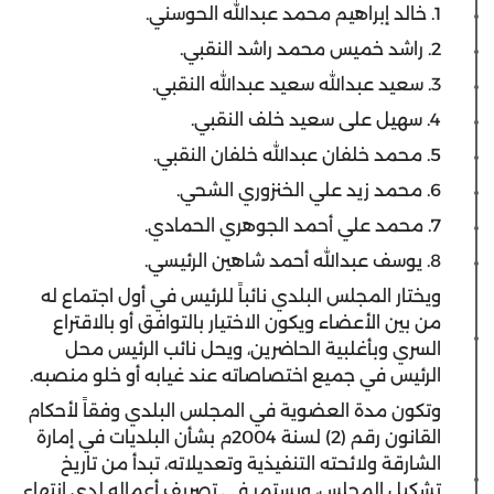
1. خالد إبراهيم محمد عبدالله الحوسني.
2. راشد خميس محمد راشد النقبي.
3. سعيد عبدالله سعيد عبدالله النقبي.
4. سهيل على سعيد خلف النقبي.
5. محمد خلفان عبدالله خلفان النقبي.
6. محمد زيد علي الخنزوري الشحي.
7. محمد علي أحمد الجوهري الحمادي.
8. يوسف عبدالله أحمد شاهين الرئيسي.
ويختار المجلس البلدي نائباً للرئيس في أول اجتماع له
من بين الأعضاء ويكون الاختيار بالتوافق أو بالاقتراع
السري وبأغلبية الحاضرين، ويحل نائب الرئيس محل
الرئيس في جميع اختصاصاته عند غيابه أو خلو منصبه.
وتكون مدة العضوية في المجلس البلدي وفقاً لأحكام
القانون رقم (2) لسنة 2004م بشأن البلديات في إمارة
الشارقة ولائحته التنفيذية وتعديلاته، تبدأ من تاريخ
تشكيل المجلس، ويستمر في تصريف أعماله لدى انتهاء